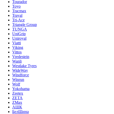
Tourador
Toyo
Tracmax
Trayal
Tri-Ace
Triangle Group
TUNGA
UniGrip
Uniroyal
Viatti
Viking
Vittos
Vredestein
Wanli
Westlake Tyres
WideWay
Windforce
Winrun
Wolf
Yokohama
Zeetex
ZETA
ZMax
АШК
БелШина