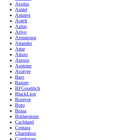
Aeolus
Amtel
Antares
Aoteli
Aplus
Arivo
Armstrong
Atlander
Attar
Atturo
Aurora
Austone
Avatyre
Bars
Barum
BFGoodrich
BlackLion
Bontyre
Boto
Brasa
Bridgestone
Cachland
Centara
Charmhoo
Comforser