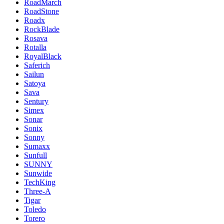
RoadMarch
RoadStone
Roadx
RockBlade
Rosava
Rotalla
RoyalBlack
Saferich
Sailun
Satoya
Sava
Sentury
Simex
Sonar
Sonix
Sonny
Sumaxx
Sunfull
SUNNY
Sunwide
TechKing
Three-A
Tigar
Toledo
Torero