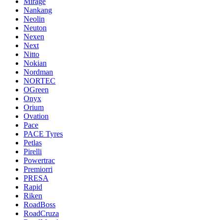
Mirage
Nankang
Neolin
Neuton
Nexen
Next
Nitto
Nokian
Nordman
NORTEC
OGreen
Onyx
Orium
Ovation
Pace
PACE Tyres
Petlas
Pirelli
Powertrac
Premiorri
PRESA
Rapid
Riken
RoadBoss
RoadCruza