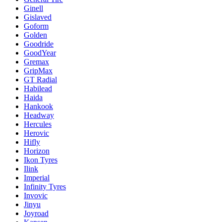
Ginell
Gislaved
Goform
Golden
Goodride
GoodYear
Gremax
GripMax
GT Radial
Habilead
Haida
Hankook
Headway
Hercules
Herovic
Hifly
Horizon
Ikon Tyres
Ilink
Imperial
Infinity Tyres
Invovic
Jinyu
Joyroad