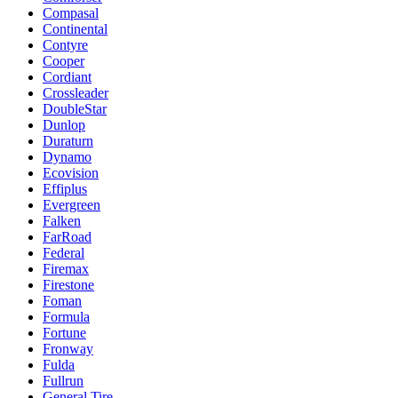
Compasal
Continental
Contyre
Cooper
Cordiant
Crossleader
DoubleStar
Dunlop
Duraturn
Dynamo
Ecovision
Effiplus
Evergreen
Falken
FarRoad
Federal
Firemax
Firestone
Foman
Formula
Fortune
Fronway
Fulda
Fullrun
General Tire