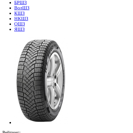
БРШЗ
ВолШЗ
КШЗ
НКШЗ
ОШЗ
ЯШЗ
Рейтинг: