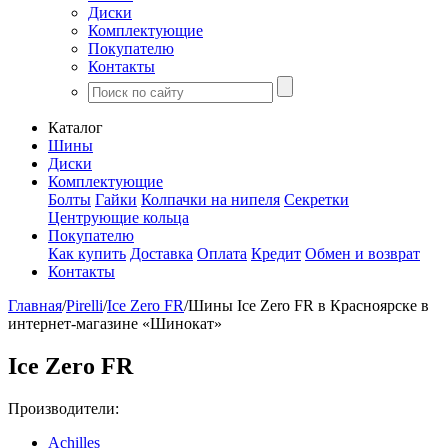
Диски
Комплектующие
Покупателю
Контакты
Каталог
Шины
Диски
Комплектующие
Болты
Гайки
Колпачки на нипеля
Секретки
Центрующие кольца
Покупателю
Как купить
Доставка
Оплата
Кредит
Обмен и возврат
Контакты
Главная
/
Pirelli
/
Ice Zero FR
/
Шины Ice Zero FR в Красноярске в
интернет-магазине «Шинокат»
Ice Zero FR
Производители:
Achilles