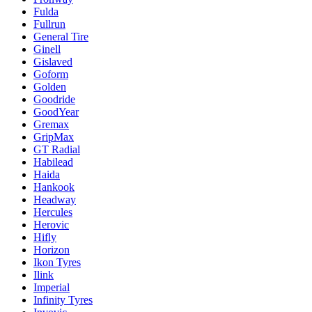
Fulda
Fullrun
General Tire
Ginell
Gislaved
Goform
Golden
Goodride
GoodYear
Gremax
GripMax
GT Radial
Habilead
Haida
Hankook
Headway
Hercules
Herovic
Hifly
Horizon
Ikon Tyres
Ilink
Imperial
Infinity Tyres