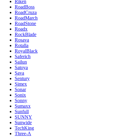
Riken
RoadBoss
RoadCruza
RoadMarch
RoadStone
Roadx
RockBlade
Rosava
Rotalla
RoyalBlack
Saferich
Sailun
Satoya
Sava
Sentury
Simex
Sonar
Sonix
Sonny
Sumaxx
Sunfull
SUNNY
Sunwide
TechKing
Three-A