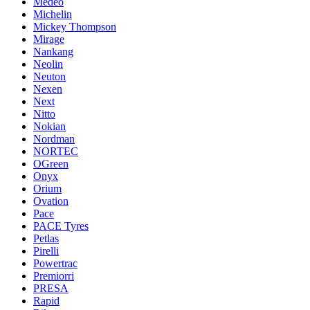
Medeo
Michelin
Mickey Thompson
Mirage
Nankang
Neolin
Neuton
Nexen
Next
Nitto
Nokian
Nordman
NORTEC
OGreen
Onyx
Orium
Ovation
Pace
PACE Tyres
Petlas
Pirelli
Powertrac
Premiorri
PRESA
Rapid