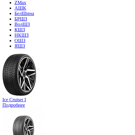
ZMax
АШК
БелШина
БРШЗ
ВолШЗ
КШЗ
НКШЗ
ОШЗ
ЯШЗ
Ice Cruiser I
Подробнее