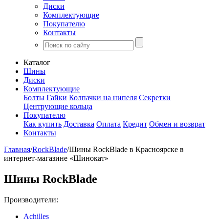
Диски
Комплектующие
Покупателю
Контакты
Каталог
Шины
Диски
Комплектующие
Болты
Гайки
Колпачки на нипеля
Секретки
Центрующие кольца
Покупателю
Как купить
Доставка
Оплата
Кредит
Обмен и возврат
Контакты
Главная
/
RockBlade
/
Шины RockBlade в Красноярске в
интернет-магазине «Шинокат»
Шины RockBlade
Производители:
Achilles