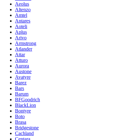
Aeolus
Altenzo
Amtel
Antares
Aoteli
Aplus
Arivo
Armstrong
Atlander
Attar
Atturo
Aurora
Austone
Avatyre
Barez
Bars
Barum
BFGoodrich
BlackLion
Bontyre
Boto
Brasa
Bridgestone
Cachland
Centara