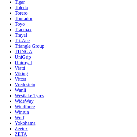
Tigar
Toledo
Torero
Tourador
Toyo
Tracmax
Trayal
Tri-Ace
Triangle Group
TUNGA
UniGrip
Uniroyal
Viatti
Viking
Vittos
Vredestein
Wanli
Westlake Tyres
WideWay
Windforce
Winrun
Wolf
Yokohama
Zeetex
ZETA