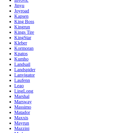
Invovic
Jinyu
Joyroad
Kapsen
King Boss
Kingrun
Kings Tire
KingStar
Kleber
Kormoran
Kpatos
Kumho
Landsail
Landspider
Lanvigator
Laufenn
Leao
LingLong
Marshal
Marsway
Massimo
Matador
Maxxis
Mayrun
Mazzini