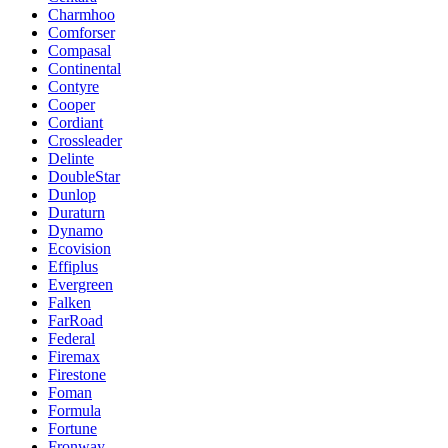
Charmhoo
Comforser
Compasal
Continental
Contyre
Cooper
Cordiant
Crossleader
Delinte
DoubleStar
Dunlop
Duraturn
Dynamo
Ecovision
Effiplus
Evergreen
Falken
FarRoad
Federal
Firemax
Firestone
Foman
Formula
Fortune
Fronway