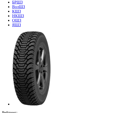
БРШЗ
ВолШЗ
КШЗ
НКШЗ
ОШЗ
ЯШЗ
Рейтинг: