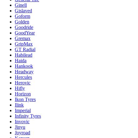
Ginell
Gislaved
Goform
Golden
Goodride
GoodYear
Gremax
GripMax
GT Radial
Habilead
Haida
Hankook
Headway
Hercules
Herovic
Hifly
Horizon
Ikon Tyres
Ilink
Imperial
Infinity Tyres
Invovic
Jinyu
Joyroad