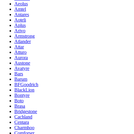
Aeolus
Amtel
Antares
Aoteli
Aplus
Arivo
Armstrong
Atlander
Attar
Atturo
Aurora
Austone
Avatyre
Bars
Barum
BFGoodrich
BlackLion
Bontyre
Boto
Brasa
Bridgestone
Cachland
Centara
Charmhoo
Comforser