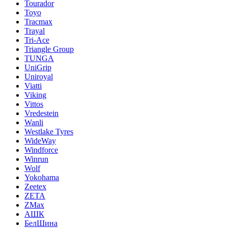
Tourador
Toyo
Tracmax
Trayal
Tri-Ace
Triangle Group
TUNGA
UniGrip
Uniroyal
Viatti
Viking
Vittos
Vredestein
Wanli
Westlake Tyres
WideWay
Windforce
Winrun
Wolf
Yokohama
Zeetex
ZETA
ZMax
АШК
БелШина