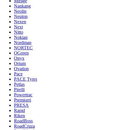
Mirage
Nankang
Neolin
Neuton
Nexen
Next
Nitto
Nokian
Nordman
NORTEC
OGreen
Onyx
Orium
Ovation
Pace
PACE Tyres
Petlas
Pirelli
Powertrac
Premiorri
PRESA
Rapid
Riken
RoadBoss
RoadCruza