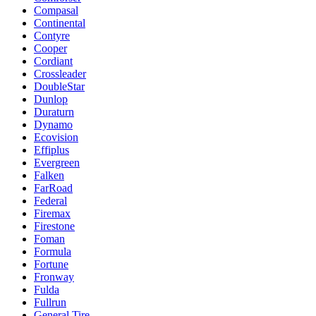
Compasal
Continental
Contyre
Cooper
Cordiant
Crossleader
DoubleStar
Dunlop
Duraturn
Dynamo
Ecovision
Effiplus
Evergreen
Falken
FarRoad
Federal
Firemax
Firestone
Foman
Formula
Fortune
Fronway
Fulda
Fullrun
General Tire