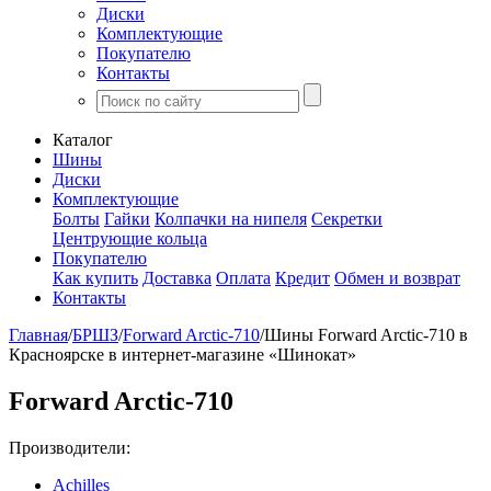
Диски
Комплектующие
Покупателю
Контакты
Каталог
Шины
Диски
Комплектующие
Болты
Гайки
Колпачки на нипеля
Секретки
Центрующие кольца
Покупателю
Как купить
Доставка
Оплата
Кредит
Обмен и возврат
Контакты
Главная
/
БРШЗ
/
Forward Arctic-710
/
Шины Forward Arctic-710 в
Красноярске в интернет-магазине «Шинокат»
Forward Arctic-710
Производители:
Achilles