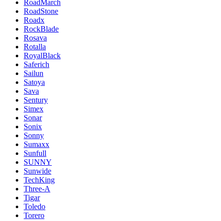
RoadMarch
RoadStone
Roadx
RockBlade
Rosava
Rotalla
RoyalBlack
Saferich
Sailun
Satoya
Sava
Sentury
Simex
Sonar
Sonix
Sonny
Sumaxx
Sunfull
SUNNY
Sunwide
TechKing
Three-A
Tigar
Toledo
Torero