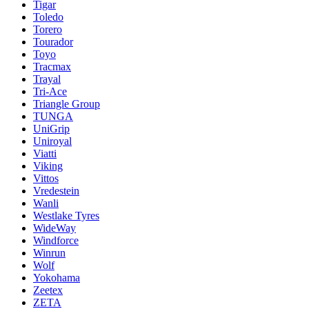
Tigar
Toledo
Torero
Tourador
Toyo
Tracmax
Trayal
Tri-Ace
Triangle Group
TUNGA
UniGrip
Uniroyal
Viatti
Viking
Vittos
Vredestein
Wanli
Westlake Tyres
WideWay
Windforce
Winrun
Wolf
Yokohama
Zeetex
ZETA