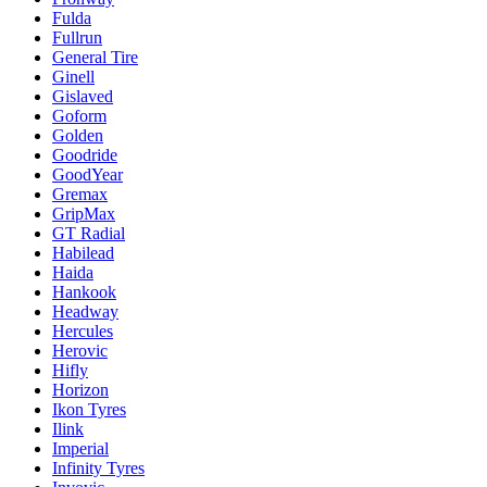
Fulda
Fullrun
General Tire
Ginell
Gislaved
Goform
Golden
Goodride
GoodYear
Gremax
GripMax
GT Radial
Habilead
Haida
Hankook
Headway
Hercules
Herovic
Hifly
Horizon
Ikon Tyres
Ilink
Imperial
Infinity Tyres