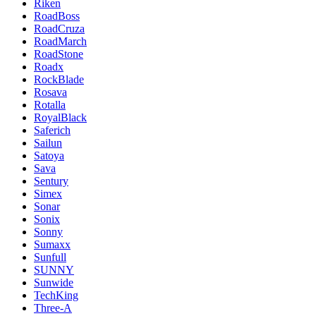
Riken
RoadBoss
RoadCruza
RoadMarch
RoadStone
Roadx
RockBlade
Rosava
Rotalla
RoyalBlack
Saferich
Sailun
Satoya
Sava
Sentury
Simex
Sonar
Sonix
Sonny
Sumaxx
Sunfull
SUNNY
Sunwide
TechKing
Three-A