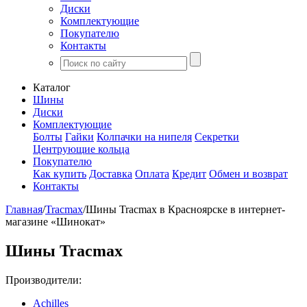
Диски
Комплектующие
Покупателю
Контакты
Каталог
Шины
Диски
Комплектующие
Болты
Гайки
Колпачки на нипеля
Секретки
Центрующие кольца
Покупателю
Как купить
Доставка
Оплата
Кредит
Обмен и возврат
Контакты
Главная
/
Tracmax
/
Шины Tracmax в Красноярске в интернет-
магазине «Шинокат»
Шины Tracmax
Производители:
Achilles