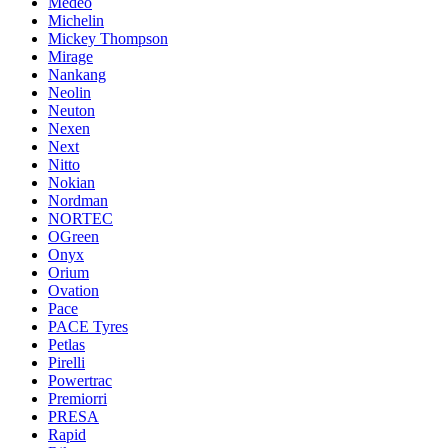
Medeo
Michelin
Mickey Thompson
Mirage
Nankang
Neolin
Neuton
Nexen
Next
Nitto
Nokian
Nordman
NORTEC
OGreen
Onyx
Orium
Ovation
Pace
PACE Tyres
Petlas
Pirelli
Powertrac
Premiorri
PRESA
Rapid