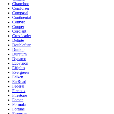
Charmhoo
Comforser
Compasal
Continental
Contyre
Cooper
Cordiant
Crossleader
Delinte
DoubleStar
Dunlop
Duraturn
Dynamo
Ecovision
Effiplus
Evergreen
Falken
FarRoad
Federal
Firemax
Firestone
Foman
Formula
Fortune
Fronway