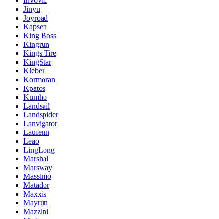
Invovic
Jinyu
Joyroad
Kapsen
King Boss
Kingrun
Kings Tire
KingStar
Kleber
Kormoran
Kpatos
Kumho
Landsail
Landspider
Lanvigator
Laufenn
Leao
LingLong
Marshal
Marsway
Massimo
Matador
Maxxis
Mayrun
Mazzini