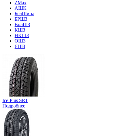
ZMax
АШК
БелШина
БРШЗ
ВолШЗ
КШЗ
НКШЗ
ОШЗ
ЯШЗ
Ice-Plus SR1
Подробнее