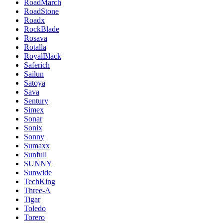
RoadMarch
RoadStone
Roadx
RockBlade
Rosava
Rotalla
RoyalBlack
Saferich
Sailun
Satoya
Sava
Sentury
Simex
Sonar
Sonix
Sonny
Sumaxx
Sunfull
SUNNY
Sunwide
TechKing
Three-A
Tigar
Toledo
Torero