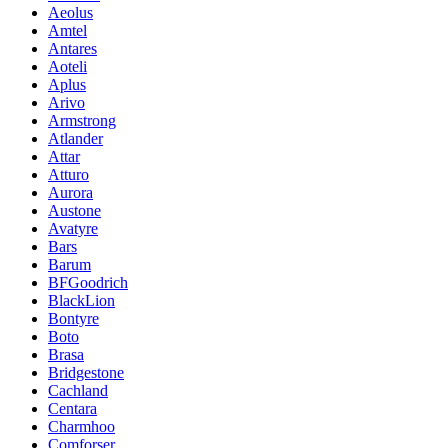
Aeolus
Amtel
Antares
Aoteli
Aplus
Arivo
Armstrong
Atlander
Attar
Atturo
Aurora
Austone
Avatyre
Bars
Barum
BFGoodrich
BlackLion
Bontyre
Boto
Brasa
Bridgestone
Cachland
Centara
Charmhoo
Comforser