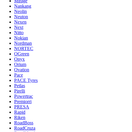
Mirage
Nankang
Neolin
Neuton
Nexen
Next
Nitto
Nokian
Nordman
NORTEC
OGreen
Onyx
Orium
Ovation
Pace
PACE Tyres
Petlas
Pirelli
Powertrac
Premiorri
PRESA
Rapid
Riken
RoadBoss
RoadCruza