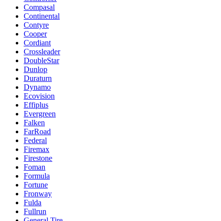
Compasal
Continental
Contyre
Cooper
Cordiant
Crossleader
DoubleStar
Dunlop
Duraturn
Dynamo
Ecovision
Effiplus
Evergreen
Falken
FarRoad
Federal
Firemax
Firestone
Foman
Formula
Fortune
Fronway
Fulda
Fullrun
General Tire