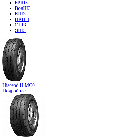
БРШЗ
ВолШЗ
КШЗ
НКШЗ
ОШЗ
ЯШЗ
Hiscend H MC01
Подробнее