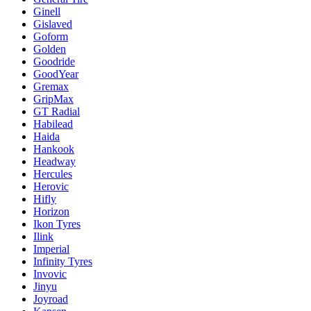
Ginell
Gislaved
Goform
Golden
Goodride
GoodYear
Gremax
GripMax
GT Radial
Habilead
Haida
Hankook
Headway
Hercules
Herovic
Hifly
Horizon
Ikon Tyres
Ilink
Imperial
Infinity Tyres
Invovic
Jinyu
Joyroad