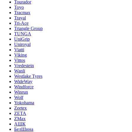
Tourador
Toyo
Tracmax
Trayal
Tri-Ace
Triangle Group
TUNGA
UniGrip
Uniroyal
Viatti
Viking
Vittos
Vredestein
Wanli
Westlake Tyres
WideWay
Windforce
Winrun
Wolf
Yokohama
Zeetex
ZETA
ZMax
АШК
БелШина