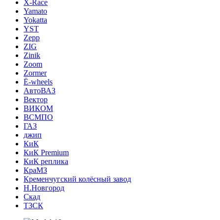
X-Race
Yamato
Yokatta
YST
Zepp
ZIG
Zinik
Zoom
Zormer
Ё-wheels
АвтоВАЗ
Вектор
ВИКОМ
ВСМПО
ГАЗ
джип
КиК
КиК Premium
КиК реплика
КраМЗ
Кременчугский колёсный завод
Н.Новгород
Скад
ТЗСК