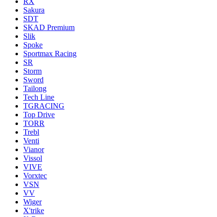
RX
Sakura
SDT
SKAD Premium
Slik
Spoke
Sportmax Racing
SR
Storm
Sword
Tailong
Tech Line
TGRACING
Top Drive
TORR
Trebl
Venti
Vianor
Vissol
VIVE
Vorxtec
VSN
VV
Wiger
X'trike