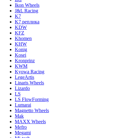
Ikon Wheels
J&L Racing
K7
K7 реплика
KDW
KFZ
Khomen
KHW
Konig
Kosei
Kronprinz
KWM
Kyowa Racing
LegeArtis
Linaris Wheels
Lizardo
LS
LS FlowForming
Lumarai
Magnetto Wheels
Mak
MAXX Wheels
Mefro
Megami