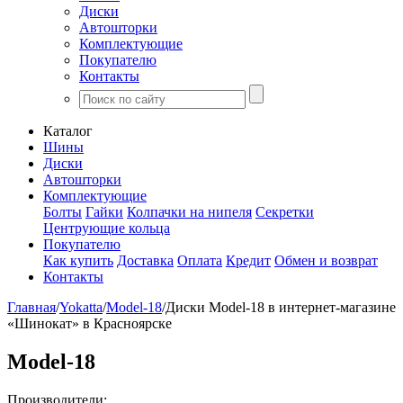
Диски
Автошторки
Комплектующие
Покупателю
Контакты
Каталог
Шины
Диски
Автошторки
Комплектующие
Болты
Гайки
Колпачки на нипеля
Секретки
Центрующие кольца
Покупателю
Как купить
Доставка
Оплата
Кредит
Обмен и возврат
Контакты
Главная
/
Yokatta
/
Model-18
/
Диски Model-18 в интернет-магазине
«Шинокат» в Красноярске
Model-18
Производители: