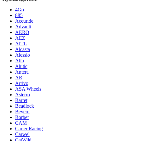
4Go
885
Accuride
Advanti
AERO
AEZ
AITL
Alcasta
Alessio
Alfa
Alutic
Antera
AR
Arrivo
ASA Wheels
Asterro
Barret
Beadlock
Beyern
Borbet
CAM
Carter Racing
Carwel
CatWild