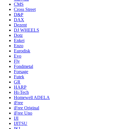
CMS
Cross Street
D&P
DAX
Dezent
DJ WHEELS
Dotz
Enkei
Enzo
Eurodisk
Evo
Fly
Fondmetal
Forsage
Futek
GR
HARP
Hi-Tech
Homewell ADELA
iFree
iFree Original
iFree Uno
IJI
IJITSU
IKI