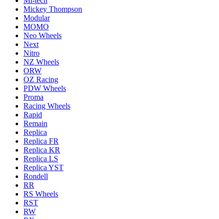
Mi-tech
Mickey Thompson
Modular
MOMO
Neo Wheels
Next
Nitro
NZ Wheels
ORW
OZ Racing
PDW Wheels
Proma
Racing Wheels
Rapid
Remain
Replica
Replica FR
Replica KR
Replica LS
Replica YST
Rondell
RR
RS Wheels
RST
RW