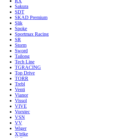
RX
Sakura
SDT
SKAD Premium
Slik
Spoke
Sportmax Racing
SR
Storm
Sword
Tailong
Tech Line
TGRACING
Top Drive
TORR
Trebl
Venti
Vianor
Vissol
VIVE
Vorxtec
VSN
VV
Wiger
X'trike