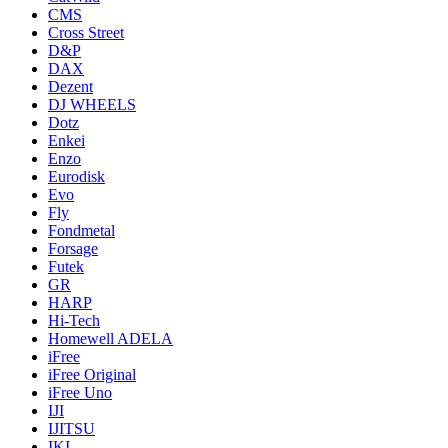
CMS
Cross Street
D&P
DAX
Dezent
DJ WHEELS
Dotz
Enkei
Enzo
Eurodisk
Evo
Fly
Fondmetal
Forsage
Futek
GR
HARP
Hi-Tech
Homewell ADELA
iFree
iFree Original
iFree Uno
IJI
IJITSU
IKI