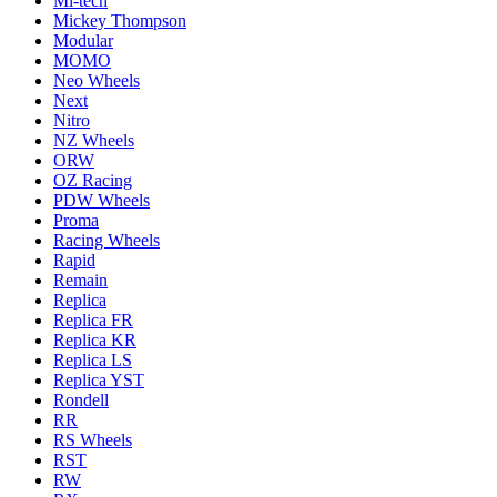
Mi-tech
Mickey Thompson
Modular
MOMO
Neo Wheels
Next
Nitro
NZ Wheels
ORW
OZ Racing
PDW Wheels
Proma
Racing Wheels
Rapid
Remain
Replica
Replica FR
Replica KR
Replica LS
Replica YST
Rondell
RR
RS Wheels
RST
RW