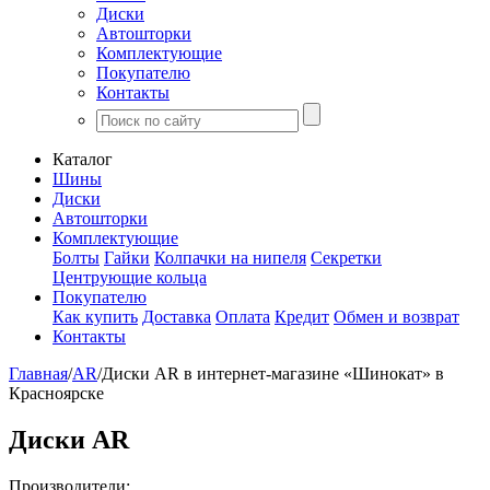
Диски
Автошторки
Комплектующие
Покупателю
Контакты
Каталог
Шины
Диски
Автошторки
Комплектующие
Болты
Гайки
Колпачки на нипеля
Секретки
Центрующие кольца
Покупателю
Как купить
Доставка
Оплата
Кредит
Обмен и возврат
Контакты
Главная
/
AR
/
Диски AR в интернет-магазине «Шинокат» в
Красноярске
Диски AR
Производители: