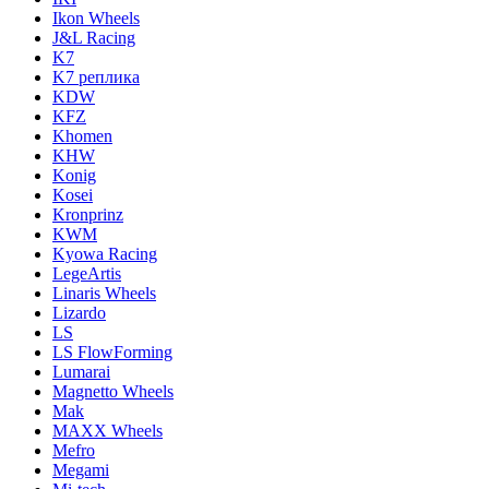
Ikon Wheels
J&L Racing
K7
K7 реплика
KDW
KFZ
Khomen
KHW
Konig
Kosei
Kronprinz
KWM
Kyowa Racing
LegeArtis
Linaris Wheels
Lizardo
LS
LS FlowForming
Lumarai
Magnetto Wheels
Mak
MAXX Wheels
Mefro
Megami