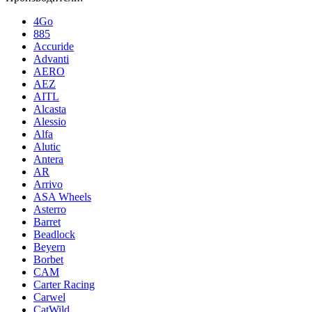
4Go
885
Accuride
Advanti
AERO
AEZ
AITL
Alcasta
Alessio
Alfa
Alutic
Antera
AR
Arrivo
ASA Wheels
Asterro
Barret
Beadlock
Beyern
Borbet
CAM
Carter Racing
Carwel
CatWild