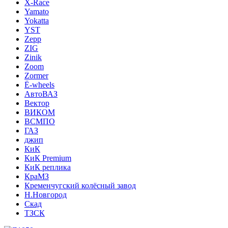
X-Race
Yamato
Yokatta
YST
Zepp
ZIG
Zinik
Zoom
Zormer
Ё-wheels
АвтоВАЗ
Вектор
ВИКОМ
ВСМПО
ГАЗ
джип
КиК
КиК Premium
КиК реплика
КраМЗ
Кременчугский колёсный завод
Н.Новгород
Скад
ТЗСК