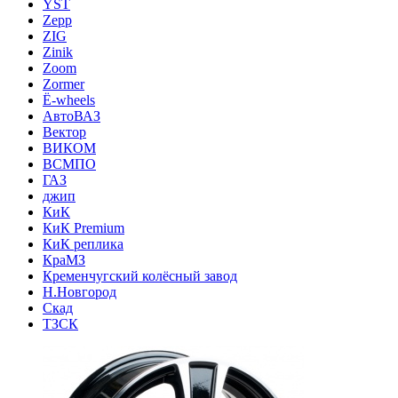
YST
Zepp
ZIG
Zinik
Zoom
Zormer
Ё-wheels
АвтоВАЗ
Вектор
ВИКОМ
ВСМПО
ГАЗ
джип
КиК
КиК Premium
КиК реплика
КраМЗ
Кременчугский колёсный завод
Н.Новгород
Скад
ТЗСК