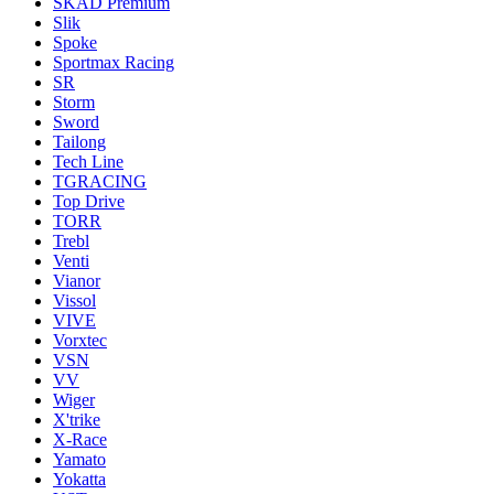
SKAD Premium
Slik
Spoke
Sportmax Racing
SR
Storm
Sword
Tailong
Tech Line
TGRACING
Top Drive
TORR
Trebl
Venti
Vianor
Vissol
VIVE
Vorxtec
VSN
VV
Wiger
X'trike
X-Race
Yamato
Yokatta