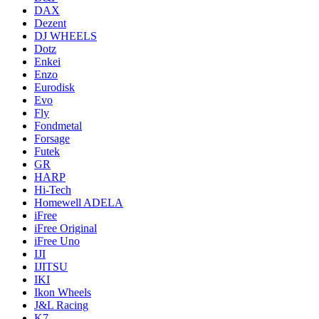
DAX
Dezent
DJ WHEELS
Dotz
Enkei
Enzo
Eurodisk
Evo
Fly
Fondmetal
Forsage
Futek
GR
HARP
Hi-Tech
Homewell ADELA
iFree
iFree Original
iFree Uno
IJI
IJITSU
IKI
Ikon Wheels
J&L Racing
K7