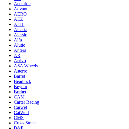
Accuride
Advanti
AERO
AEZ
AITL
Alcasta
Alessio
Alfa
Alutic
Antera
AR
Arrivo
ASA Wheels
Asterro
Barret
Beadlock
Beyern
Borbet
CAM
Carter Racing
Carwel
CatWild
CMS
Cross Street
D&P