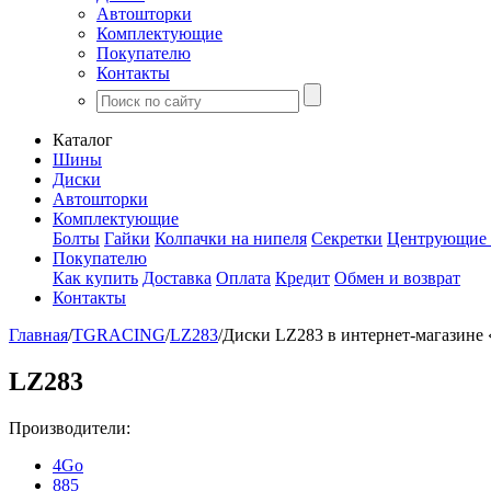
Автошторки
Комплектующие
Покупателю
Контакты
Каталог
Шины
Диски
Автошторки
Комплектующие
Болты
Гайки
Колпачки на нипеля
Секретки
Центрующие 
Покупателю
Как купить
Доставка
Оплата
Кредит
Обмен и возврат
Контакты
Главная
/
TGRACING
/
LZ283
/
Диски LZ283 в интернет-магазине
LZ283
Производители:
4Go
885