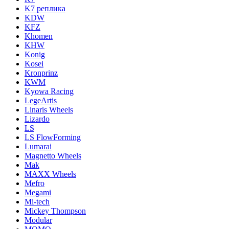
K7 реплика
KDW
KFZ
Khomen
KHW
Konig
Kosei
Kronprinz
KWM
Kyowa Racing
LegeArtis
Linaris Wheels
Lizardo
LS
LS FlowForming
Lumarai
Magnetto Wheels
Mak
MAXX Wheels
Mefro
Megami
Mi-tech
Mickey Thompson
Modular