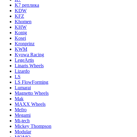
K7 реплика
KDW
KFZ
Khomen
KHW
Konig
Kosei
Kronprinz
KWM
Kyowa Racing
LegeArtis
Linaris Wheels
Lizardo
LS
LS FlowForming
Lumarai
Magnetto Wheels
Mak
MAXX Wheels
Mefro
Megami
Mi-tech
Mickey Thompson
Modular