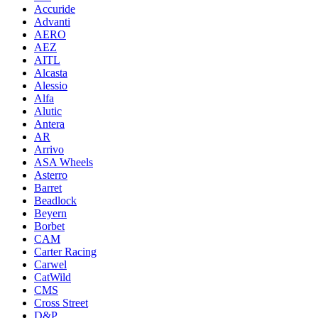
Accuride
Advanti
AERO
AEZ
AITL
Alcasta
Alessio
Alfa
Alutic
Antera
AR
Arrivo
ASA Wheels
Asterro
Barret
Beadlock
Beyern
Borbet
CAM
Carter Racing
Carwel
CatWild
CMS
Cross Street
D&P