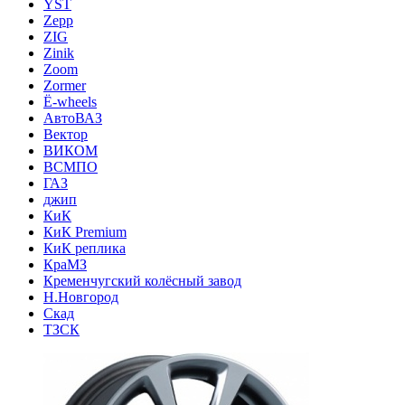
YST
Zepp
ZIG
Zinik
Zoom
Zormer
Ё-wheels
АвтоВАЗ
Вектор
ВИКОМ
ВСМПО
ГАЗ
джип
КиК
КиК Premium
КиК реплика
КраМЗ
Кременчугский колёсный завод
Н.Новгород
Скад
ТЗСК