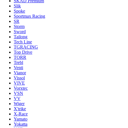
SKAD Premium
Slik
Spoke
Sportmax Racing
SR
Storm
Sword
Tailong
Tech Line
TGRACING
Top Drive
TORR
Trebl
Venti
Vianor
Vissol
VIVE
Vorxtec
VSN
VV
Wiger
X'trike
X-Race
Yamato
Yokatta