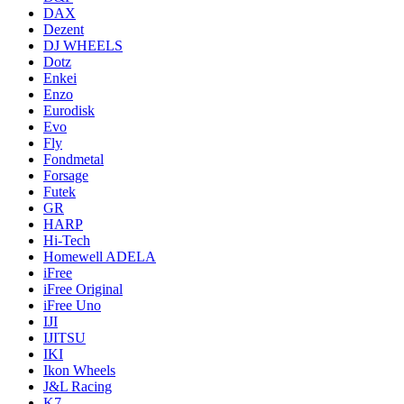
DAX
Dezent
DJ WHEELS
Dotz
Enkei
Enzo
Eurodisk
Evo
Fly
Fondmetal
Forsage
Futek
GR
HARP
Hi-Tech
Homewell ADELA
iFree
iFree Original
iFree Uno
IJI
IJITSU
IKI
Ikon Wheels
J&L Racing
K7