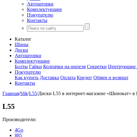
Автошторки
Комплектующие
Покупателю
Контакты
Каталог
Шины
Диски
Автошторки
Комплектующие
Болты
Гайки
Колпачки на нипеля
Секретки
Центрующие 
Покупателю
Как купить
Доставка
Оплата
Кредит
Обмен и возврат
Контакты
Главная
/
Slik
/
L55
/
Диски L55 в интернет-магазине «Шинокат» в 
L55
Производители:
4Go
885