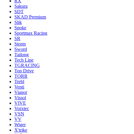
RX
Sakura
SDT
SKAD Premium
Slik
Spoke
Sportmax Racing
SR
Storm
Sword
Tailong
Tech Line
TGRACING
Top Drive
TORR
Trebl
Venti
Vianor
Vissol
VIVE
Vorxtec
VSN
VV
Wiger
X'trike