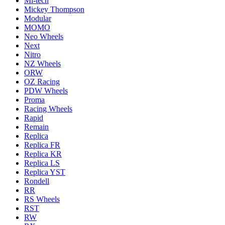
Mi-tech
Mickey Thompson
Modular
MOMO
Neo Wheels
Next
Nitro
NZ Wheels
ORW
OZ Racing
PDW Wheels
Proma
Racing Wheels
Rapid
Remain
Replica
Replica FR
Replica KR
Replica LS
Replica YST
Rondell
RR
RS Wheels
RST
RW