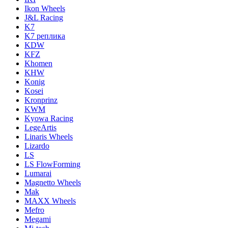
Ikon Wheels
J&L Racing
K7
K7 реплика
KDW
KFZ
Khomen
KHW
Konig
Kosei
Kronprinz
KWM
Kyowa Racing
LegeArtis
Linaris Wheels
Lizardo
LS
LS FlowForming
Lumarai
Magnetto Wheels
Mak
MAXX Wheels
Mefro
Megami