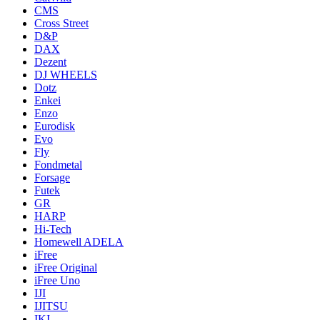
CMS
Cross Street
D&P
DAX
Dezent
DJ WHEELS
Dotz
Enkei
Enzo
Eurodisk
Evo
Fly
Fondmetal
Forsage
Futek
GR
HARP
Hi-Tech
Homewell ADELA
iFree
iFree Original
iFree Uno
IJI
IJITSU
IKI