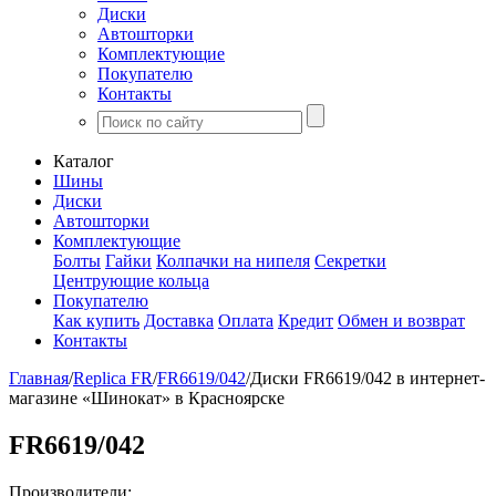
Диски
Автошторки
Комплектующие
Покупателю
Контакты
Каталог
Шины
Диски
Автошторки
Комплектующие
Болты
Гайки
Колпачки на нипеля
Секретки
Центрующие кольца
Покупателю
Как купить
Доставка
Оплата
Кредит
Обмен и возврат
Контакты
Главная
/
Replica FR
/
FR6619/042
/
Диски FR6619/042 в интернет-
магазине «Шинокат» в Красноярске
FR6619/042
Производители: