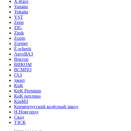
X-Race
Yamato
Yokatta
YST
Zepp
ZIG
Zinik
Zoom
Zormer
Ё-wheels
АвтоВАЗ
Вектор
ВИКОМ
ВСМПО
ГАЗ
джип
КиК
КиК Premium
КиК реплика
КраМЗ
Кременчугский колёсный завод
Н.Новгород
Скад
ТЗСК