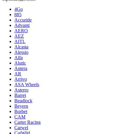
4Go
885
Accuride
Advanti
AERO
AEZ
AITL
Alcasta
Alessio
Alfa
Alutic
Antera
AR
Arrivo
ASA Wheels
Asterro
Barret
Beadlock
Beyern
Borbet
CAM
Carter Racing
Carwel
CatWild