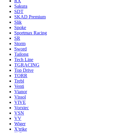
RX
Sakura
SDT
SKAD Premium
Slik
Spoke
Sportmax Racing
SR
Storm
Sword
Tailong
Tech Line
TGRACING
Top Drive
TORR
Trebl
Venti
Vianor
Vissol
VIVE
Vorxtec
VSN
VV
Wiger
X'trike