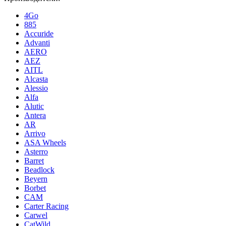
4Go
885
Accuride
Advanti
AERO
AEZ
AITL
Alcasta
Alessio
Alfa
Alutic
Antera
AR
Arrivo
ASA Wheels
Asterro
Barret
Beadlock
Beyern
Borbet
CAM
Carter Racing
Carwel
CatWild