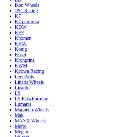
Ikon Wheels
J&L Racing
K7
K7 реплика
KDW
KFZ
Khomen
KHW
Konig
Kosei
Kronprinz
KWM
Kyowa Racing
LegeArtis
Linaris Wheels
Lizardo
LS
LS FlowForming
Lumarai
Magnetto Wheels
Mak
MAXX Wheels
Mefro
Megami