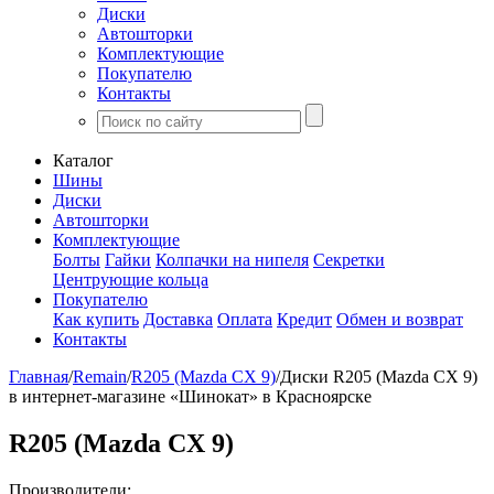
Диски
Автошторки
Комплектующие
Покупателю
Контакты
Каталог
Шины
Диски
Автошторки
Комплектующие
Болты
Гайки
Колпачки на нипеля
Секретки
Центрующие кольца
Покупателю
Как купить
Доставка
Оплата
Кредит
Обмен и возврат
Контакты
Главная
/
Remain
/
R205 (Mazda CХ 9)
/
Диски R205 (Mazda CХ 9)
в интернет-магазине «Шинокат» в Красноярске
R205 (Mazda CХ 9)
Производители: