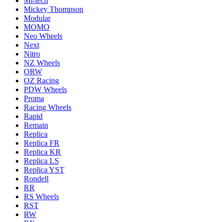
Mi-tech
Mickey Thompson
Modular
MOMO
Neo Wheels
Next
Nitro
NZ Wheels
ORW
OZ Racing
PDW Wheels
Proma
Racing Wheels
Rapid
Remain
Replica
Replica FR
Replica KR
Replica LS
Replica YST
Rondell
RR
RS Wheels
RST
RW