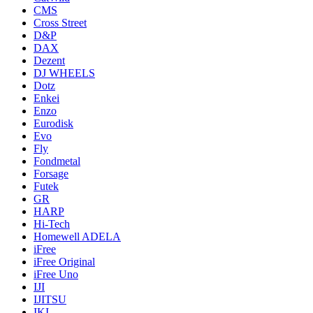
CMS
Cross Street
D&P
DAX
Dezent
DJ WHEELS
Dotz
Enkei
Enzo
Eurodisk
Evo
Fly
Fondmetal
Forsage
Futek
GR
HARP
Hi-Tech
Homewell ADELA
iFree
iFree Original
iFree Uno
IJI
IJITSU
IKI