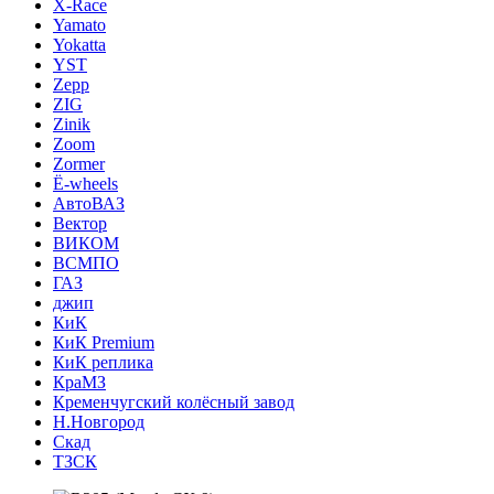
X-Race
Yamato
Yokatta
YST
Zepp
ZIG
Zinik
Zoom
Zormer
Ё-wheels
АвтоВАЗ
Вектор
ВИКОМ
ВСМПО
ГАЗ
джип
КиК
КиК Premium
КиК реплика
КраМЗ
Кременчугский колёсный завод
Н.Новгород
Скад
ТЗСК