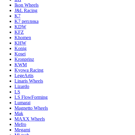
Ikon Wheels
J&L Racing
K7
K7 реплика
KDW
KFZ
Khomen
KHW
Konig
Kosei
Kronprinz
KWM
Kyowa Racing
LegeArtis
Linaris Wheels
Lizardo
LS
LS FlowForming
Lumarai
Magnetto Wheels
Mak
MAXX Wheels
Mefro
Megami