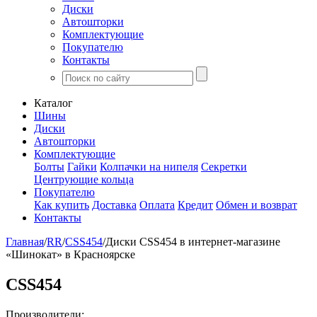
Диски
Автошторки
Комплектующие
Покупателю
Контакты
Каталог
Шины
Диски
Автошторки
Комплектующие
Болты
Гайки
Колпачки на нипеля
Секретки
Центрующие кольца
Покупателю
Как купить
Доставка
Оплата
Кредит
Обмен и возврат
Контакты
Главная
/
RR
/
CSS454
/
Диски CSS454 в интернет-магазине
«Шинокат» в Красноярске
CSS454
Производители: