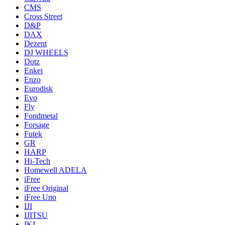
CMS
Cross Street
D&P
DAX
Dezent
DJ WHEELS
Dotz
Enkei
Enzo
Eurodisk
Evo
Fly
Fondmetal
Forsage
Futek
GR
HARP
Hi-Tech
Homewell ADELA
iFree
iFree Original
iFree Uno
IJI
IJITSU
IKI