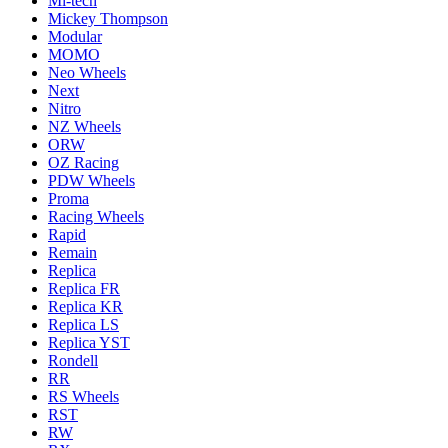
Mi-tech
Mickey Thompson
Modular
MOMO
Neo Wheels
Next
Nitro
NZ Wheels
ORW
OZ Racing
PDW Wheels
Proma
Racing Wheels
Rapid
Remain
Replica
Replica FR
Replica KR
Replica LS
Replica YST
Rondell
RR
RS Wheels
RST
RW