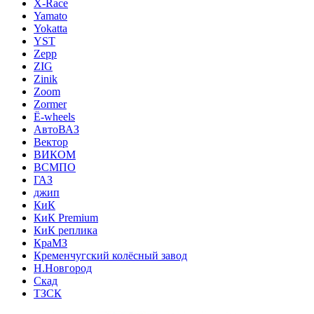
X-Race
Yamato
Yokatta
YST
Zepp
ZIG
Zinik
Zoom
Zormer
Ё-wheels
АвтоВАЗ
Вектор
ВИКОМ
ВСМПО
ГАЗ
джип
КиК
КиК Premium
КиК реплика
КраМЗ
Кременчугский колёсный завод
Н.Новгород
Скад
ТЗСК