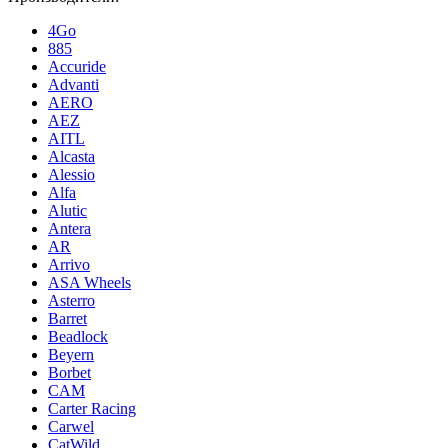
4Go
885
Accuride
Advanti
AERO
AEZ
AITL
Alcasta
Alessio
Alfa
Alutic
Antera
AR
Arrivo
ASA Wheels
Asterro
Barret
Beadlock
Beyern
Borbet
CAM
Carter Racing
Carwel
CatWild