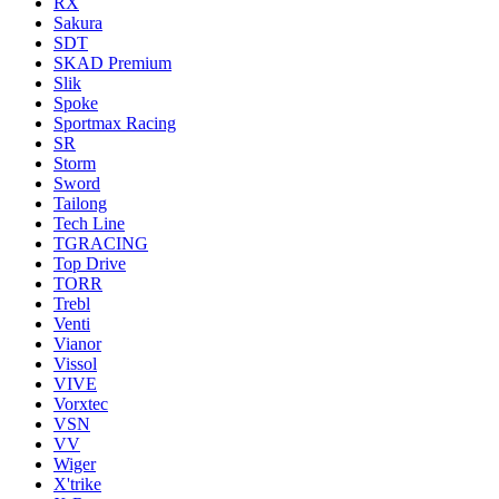
RX
Sakura
SDT
SKAD Premium
Slik
Spoke
Sportmax Racing
SR
Storm
Sword
Tailong
Tech Line
TGRACING
Top Drive
TORR
Trebl
Venti
Vianor
Vissol
VIVE
Vorxtec
VSN
VV
Wiger
X'trike