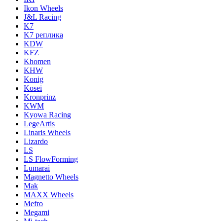
Ikon Wheels
J&L Racing
K7
K7 реплика
KDW
KFZ
Khomen
KHW
Konig
Kosei
Kronprinz
KWM
Kyowa Racing
LegeArtis
Linaris Wheels
Lizardo
LS
LS FlowForming
Lumarai
Magnetto Wheels
Mak
MAXX Wheels
Mefro
Megami