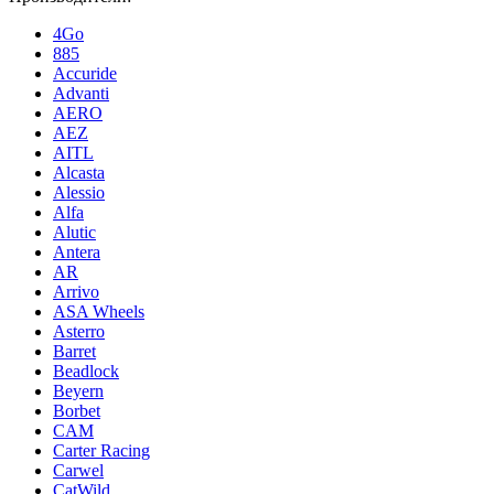
4Go
885
Accuride
Advanti
AERO
AEZ
AITL
Alcasta
Alessio
Alfa
Alutic
Antera
AR
Arrivo
ASA Wheels
Asterro
Barret
Beadlock
Beyern
Borbet
CAM
Carter Racing
Carwel
CatWild