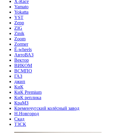
X-Race
Yamato
Yokatta
YST
Zepp
ZIG
Zinik
Zoom
Zormer
Ё-wheels
АвтоВАЗ
Вектор
ВИКОМ
ВСМПО
ГАЗ
джип
КиК
КиК Premium
КиК реплика
КраМЗ
Кременчугский колёсный завод
Н.Новгород
Скад
ТЗСК