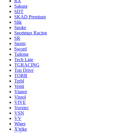
RX
Sakura
SDT
SKAD Premium
Slik
Spoke
Sportmax Racing
SR
Storm
Sword
Tailong
Tech Line
TGRACING
Top Drive
TORR
Trebl
Venti
Vianor
Vissol
VIVE
Vorxtec
VSN
VV
Wiger
X'trike