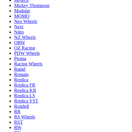
Mi-tech
Mickey Thompson
Modular
MOMO
Neo Wheels
Next
Nitro
NZ Wheels
ORW
OZ Racing
PDW Wheels
Proma
Racing Wheels
Rapid
Remain
Replica
Replica FR
Replica KR
Replica LS
Replica YST
Rondell
RR
RS Wheels
RST
RW