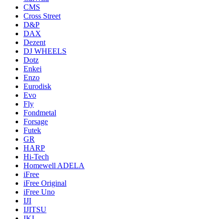
CMS
Cross Street
D&P
DAX
Dezent
DJ WHEELS
Dotz
Enkei
Enzo
Eurodisk
Evo
Fly
Fondmetal
Forsage
Futek
GR
HARP
Hi-Tech
Homewell ADELA
iFree
iFree Original
iFree Uno
IJI
IJITSU
IKI