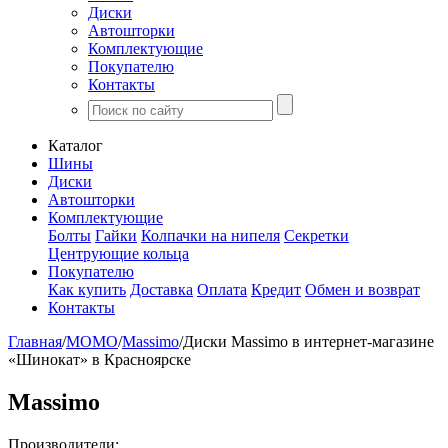
Диски
Автошторки
Комплектующие
Покупателю
Контакты
Каталог
Шины
Диски
Автошторки
Комплектующие
Болты
Гайки
Колпачки на нипеля
Секретки
Центрующие кольца
Покупателю
Как купить
Доставка
Оплата
Кредит
Обмен и возврат
Контакты
Главная
/
MOMO
/
Massimo
/
Диски Massimo в интернет-магазине
«Шинокат» в Красноярске
Massimo
Производители: