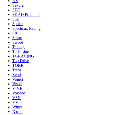
RX
Sakura
SDT
SKAD Premium
Slik
Spoke
Sportmax Racing
SR
Storm
Sword
Tailong
Tech Line
TGRACING
Top Drive
TORR
Trebl
Venti
Vianor
Vissol
VIVE
Vorxtec
VSN
VV
Wiger
X'trike