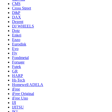
CMS
Cross Street
D&P
DAX
Dezent
DJ WHEELS
Dotz
Enkei
Enzo
Eurodisk
Evo
Fly
Fondmetal
Forsage
Futek
GR
HARP
Hi-Tech
Homewell ADELA
iFree
iFree Original
iFree Uno
IJI
IJITSU
IKI