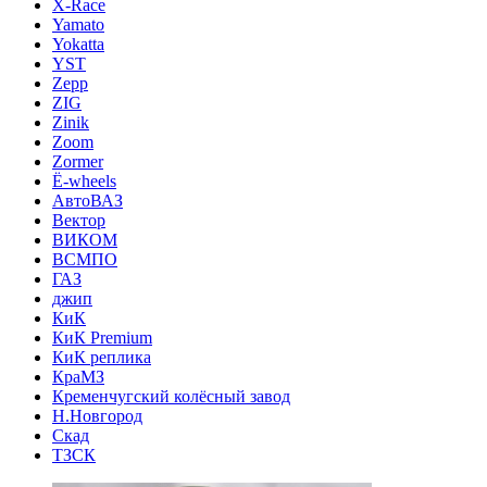
X-Race
Yamato
Yokatta
YST
Zepp
ZIG
Zinik
Zoom
Zormer
Ё-wheels
АвтоВАЗ
Вектор
ВИКОМ
ВСМПО
ГАЗ
джип
КиК
КиК Premium
КиК реплика
КраМЗ
Кременчугский колёсный завод
Н.Новгород
Скад
ТЗСК