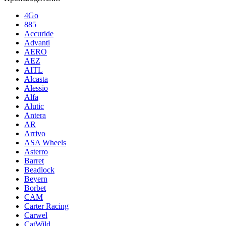
4Go
885
Accuride
Advanti
AERO
AEZ
AITL
Alcasta
Alessio
Alfa
Alutic
Antera
AR
Arrivo
ASA Wheels
Asterro
Barret
Beadlock
Beyern
Borbet
CAM
Carter Racing
Carwel
CatWild