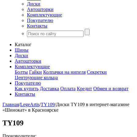
Диски
Автошторки
Комплектующие
Покупателю
Контакты
Каталог
Шины
Диски
Автошторки
Комплектующие
Болты
Гайки
Колпачки на нипеля
Секретки
Центрующие кольца
Покупателю
Как купить
Доставка
Оплата
Кредит
Обмен и возврат
Контакты
Главная
/
LegeArtis
/
TY109
/
Диски TY109 в интернет-магазине
«Шинокат» в Красноярске
TY109
Производители: