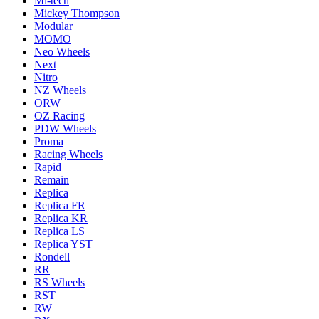
Mi-tech
Mickey Thompson
Modular
MOMO
Neo Wheels
Next
Nitro
NZ Wheels
ORW
OZ Racing
PDW Wheels
Proma
Racing Wheels
Rapid
Remain
Replica
Replica FR
Replica KR
Replica LS
Replica YST
Rondell
RR
RS Wheels
RST
RW