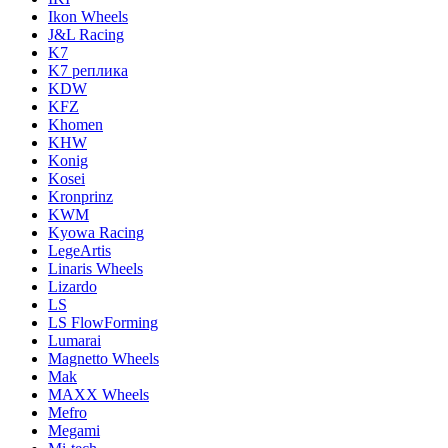
Ikon Wheels
J&L Racing
K7
K7 реплика
KDW
KFZ
Khomen
KHW
Konig
Kosei
Kronprinz
KWM
Kyowa Racing
LegeArtis
Linaris Wheels
Lizardo
LS
LS FlowForming
Lumarai
Magnetto Wheels
Mak
MAXX Wheels
Mefro
Megami