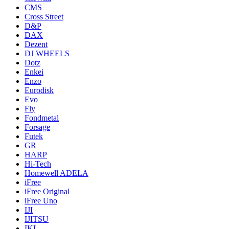
CMS
Cross Street
D&P
DAX
Dezent
DJ WHEELS
Dotz
Enkei
Enzo
Eurodisk
Evo
Fly
Fondmetal
Forsage
Futek
GR
HARP
Hi-Tech
Homewell ADELA
iFree
iFree Original
iFree Uno
IJI
IJITSU
IKI