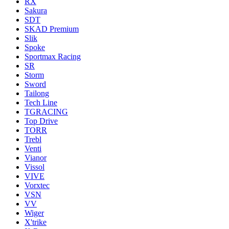
RX
Sakura
SDT
SKAD Premium
Slik
Spoke
Sportmax Racing
SR
Storm
Sword
Tailong
Tech Line
TGRACING
Top Drive
TORR
Trebl
Venti
Vianor
Vissol
VIVE
Vorxtec
VSN
VV
Wiger
X'trike