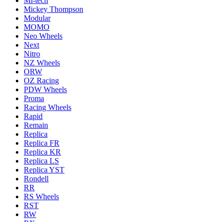
Mi-tech
Mickey Thompson
Modular
MOMO
Neo Wheels
Next
Nitro
NZ Wheels
ORW
OZ Racing
PDW Wheels
Proma
Racing Wheels
Rapid
Remain
Replica
Replica FR
Replica KR
Replica LS
Replica YST
Rondell
RR
RS Wheels
RST
RW