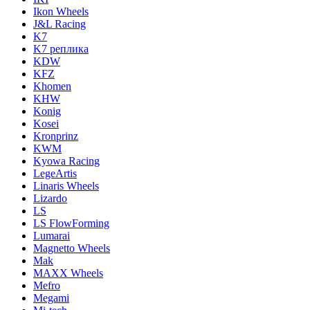
Ikon Wheels
J&L Racing
K7
K7 реплика
KDW
KFZ
Khomen
KHW
Konig
Kosei
Kronprinz
KWM
Kyowa Racing
LegeArtis
Linaris Wheels
Lizardo
LS
LS FlowForming
Lumarai
Magnetto Wheels
Mak
MAXX Wheels
Mefro
Megami