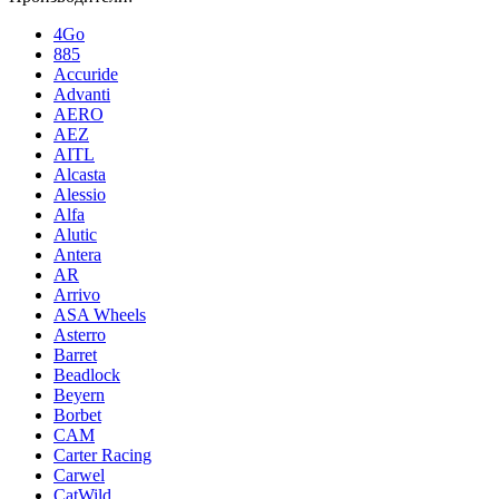
4Go
885
Accuride
Advanti
AERO
AEZ
AITL
Alcasta
Alessio
Alfa
Alutic
Antera
AR
Arrivo
ASA Wheels
Asterro
Barret
Beadlock
Beyern
Borbet
CAM
Carter Racing
Carwel
CatWild