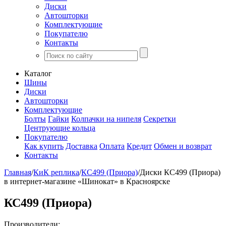
Диски
Автошторки
Комплектующие
Покупателю
Контакты
Каталог
Шины
Диски
Автошторки
Комплектующие
Болты
Гайки
Колпачки на нипеля
Секретки
Центрующие кольца
Покупателю
Как купить
Доставка
Оплата
Кредит
Обмен и возврат
Контакты
Главная
/
КиК реплика
/
КС499 (Приора)
/
Диски КС499 (Приора)
в интернет-магазине «Шинокат» в Красноярске
КС499 (Приора)
Производители: