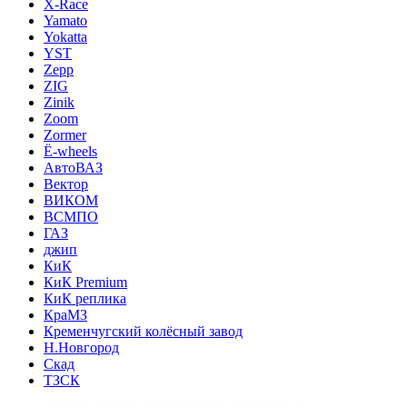
X-Race
Yamato
Yokatta
YST
Zepp
ZIG
Zinik
Zoom
Zormer
Ё-wheels
АвтоВАЗ
Вектор
ВИКОМ
ВСМПО
ГАЗ
джип
КиК
КиК Premium
КиК реплика
КраМЗ
Кременчугский колёсный завод
Н.Новгород
Скад
ТЗСК