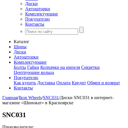
Диски
Автошторки
Комплектующие
Покупателю
Контакты
Каталог
Шины
Диски
Автошторки
Комплектующие
Болты
Гайки
Колпачки на нипеля
Секретки
Центрующие кольца
Покупателю
Как купить
Доставка
Оплата
Кредит
Обмен и возврат
Контакты
Главная
/
Ikon Wheels
/
SNC031
/
Диски SNC031 в интернет-
магазине «Шинокат» в Красноярске
SNC031
Производители: