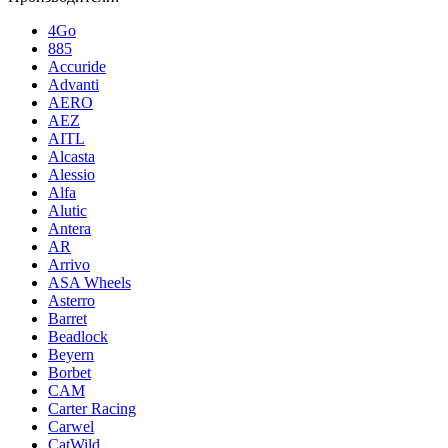
4Go
885
Accuride
Advanti
AERO
AEZ
AITL
Alcasta
Alessio
Alfa
Alutic
Antera
AR
Arrivo
ASA Wheels
Asterro
Barret
Beadlock
Beyern
Borbet
CAM
Carter Racing
Carwel
CatWild