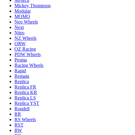
Mi-tech
Mickey Thompson
Modular
MOMO
Neo Wheels
Next
Nitro
NZ Wheels
ORW
OZ Racing
PDW Wheels
Proma
Racing Wheels
Rapid
Remain
Replica
Replica FR
Replica KR
Replica LS
Replica YST
Rondell
RR
RS Wheels
RST
RW