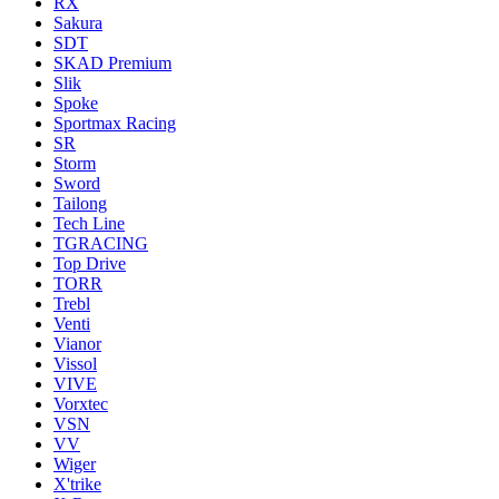
RX
Sakura
SDT
SKAD Premium
Slik
Spoke
Sportmax Racing
SR
Storm
Sword
Tailong
Tech Line
TGRACING
Top Drive
TORR
Trebl
Venti
Vianor
Vissol
VIVE
Vorxtec
VSN
VV
Wiger
X'trike