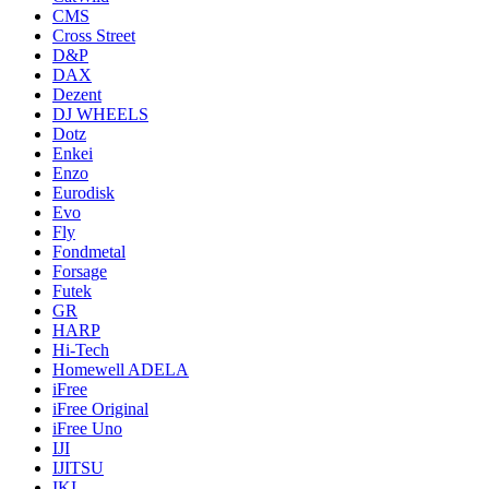
CMS
Cross Street
D&P
DAX
Dezent
DJ WHEELS
Dotz
Enkei
Enzo
Eurodisk
Evo
Fly
Fondmetal
Forsage
Futek
GR
HARP
Hi-Tech
Homewell ADELA
iFree
iFree Original
iFree Uno
IJI
IJITSU
IKI