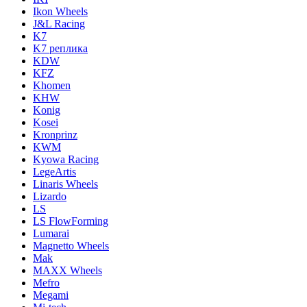
Ikon Wheels
J&L Racing
K7
K7 реплика
KDW
KFZ
Khomen
KHW
Konig
Kosei
Kronprinz
KWM
Kyowa Racing
LegeArtis
Linaris Wheels
Lizardo
LS
LS FlowForming
Lumarai
Magnetto Wheels
Mak
MAXX Wheels
Mefro
Megami