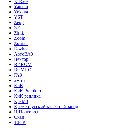
X-Race
Yamato
Yokatta
YST
Zepp
ZIG
Zinik
Zoom
Zormer
Ё-wheels
АвтоВАЗ
Вектор
ВИКОМ
ВСМПО
ГАЗ
джип
КиК
КиК Premium
КиК реплика
КраМЗ
Кременчугский колёсный завод
Н.Новгород
Скад
ТЗСК