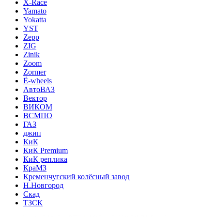
X-Race
Yamato
Yokatta
YST
Zepp
ZIG
Zinik
Zoom
Zormer
Ё-wheels
АвтоВАЗ
Вектор
ВИКОМ
ВСМПО
ГАЗ
джип
КиК
КиК Premium
КиК реплика
КраМЗ
Кременчугский колёсный завод
Н.Новгород
Скад
ТЗСК