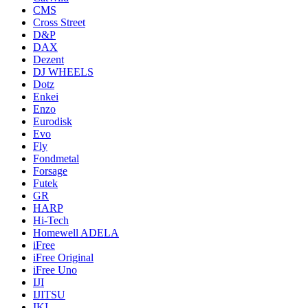
CMS
Cross Street
D&P
DAX
Dezent
DJ WHEELS
Dotz
Enkei
Enzo
Eurodisk
Evo
Fly
Fondmetal
Forsage
Futek
GR
HARP
Hi-Tech
Homewell ADELA
iFree
iFree Original
iFree Uno
IJI
IJITSU
IKI