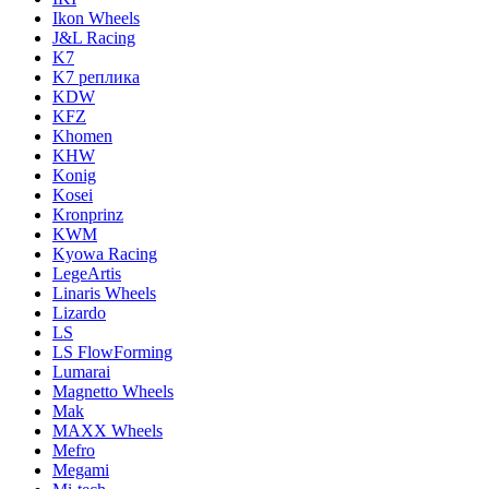
Ikon Wheels
J&L Racing
K7
K7 реплика
KDW
KFZ
Khomen
KHW
Konig
Kosei
Kronprinz
KWM
Kyowa Racing
LegeArtis
Linaris Wheels
Lizardo
LS
LS FlowForming
Lumarai
Magnetto Wheels
Mak
MAXX Wheels
Mefro
Megami