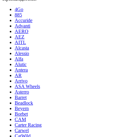
4Go
885
Accuride
Advanti
AERO
AEZ
AITL
Alcasta
Alessio
Alfa
Alutic
Antera
AR
Arrivo
ASA Wheels
Asterro
Barret
Beadlock
Beyern
Borbet
CAM
Carter Racing
Carwel
CatWild