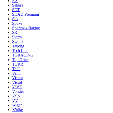
RX
Sakura
SDT
SKAD Premium
Slik
Spoke
Sportmax Racing
SR
Storm
Sword
Tailong
Tech Line
TGRACING
Top Drive
TORR
Trebl
Venti
Vianor
Vissol
VIVE
Vorxtec
VSN
VV
Wiger
X'trike