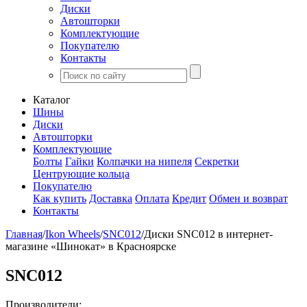
Диски
Автошторки
Комплектующие
Покупателю
Контакты
Каталог
Шины
Диски
Автошторки
Комплектующие
Болты
Гайки
Колпачки на нипеля
Секретки
Центрующие кольца
Покупателю
Как купить
Доставка
Оплата
Кредит
Обмен и возврат
Контакты
Главная
/
Ikon Wheels
/
SNC012
/
Диски SNC012 в интернет-
магазине «Шинокат» в Красноярске
SNC012
Производители: