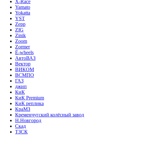
X-Race
Yamato
Yokatta
YST
Zepp
ZIG
Zinik
Zoom
Zormer
Ё-wheels
АвтоВАЗ
Вектор
ВИКОМ
ВСМПО
ГАЗ
джип
КиК
КиК Premium
КиК реплика
КраМЗ
Кременчугский колёсный завод
Н.Новгород
Скад
ТЗСК