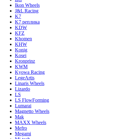
Ikon Wheels
J&L Racing
K7
K7 реплика
KDW
KFZ
Khomen
KHW
Konig
Kosei
Kronprinz
KWM
Kyowa Racing
LegeArtis
Linaris Wheels
Lizardo
LS
LS FlowForming
Lumarai
Magnetto Wheels
Mak
MAXX Wheels
Mefro
Megami