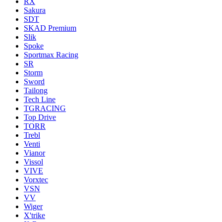
RX
Sakura
SDT
SKAD Premium
Slik
Spoke
Sportmax Racing
SR
Storm
Sword
Tailong
Tech Line
TGRACING
Top Drive
TORR
Trebl
Venti
Vianor
Vissol
VIVE
Vorxtec
VSN
VV
Wiger
X'trike