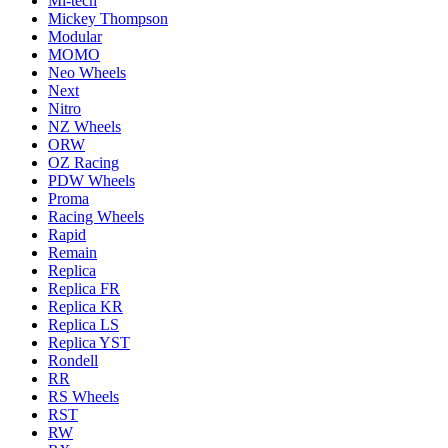
Mi-tech
Mickey Thompson
Modular
MOMO
Neo Wheels
Next
Nitro
NZ Wheels
ORW
OZ Racing
PDW Wheels
Proma
Racing Wheels
Rapid
Remain
Replica
Replica FR
Replica KR
Replica LS
Replica YST
Rondell
RR
RS Wheels
RST
RW