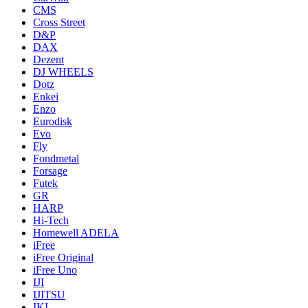
CMS
Cross Street
D&P
DAX
Dezent
DJ WHEELS
Dotz
Enkei
Enzo
Eurodisk
Evo
Fly
Fondmetal
Forsage
Futek
GR
HARP
Hi-Tech
Homewell ADELA
iFree
iFree Original
iFree Uno
IJI
IJITSU
IKI