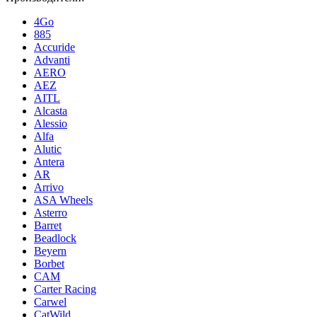
4Go
885
Accuride
Advanti
AERO
AEZ
AITL
Alcasta
Alessio
Alfa
Alutic
Antera
AR
Arrivo
ASA Wheels
Asterro
Barret
Beadlock
Beyern
Borbet
CAM
Carter Racing
Carwel
CatWild