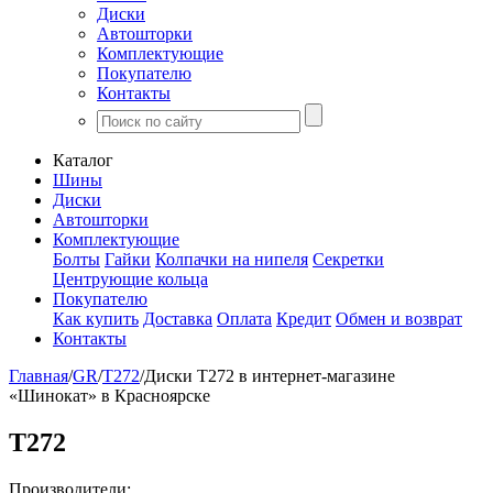
Диски
Автошторки
Комплектующие
Покупателю
Контакты
Каталог
Шины
Диски
Автошторки
Комплектующие
Болты
Гайки
Колпачки на нипеля
Секретки
Центрующие кольца
Покупателю
Как купить
Доставка
Оплата
Кредит
Обмен и возврат
Контакты
Главная
/
GR
/
T272
/
Диски T272 в интернет-магазине
«Шинокат» в Красноярске
T272
Производители: