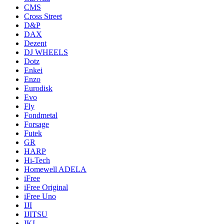
CMS
Cross Street
D&P
DAX
Dezent
DJ WHEELS
Dotz
Enkei
Enzo
Eurodisk
Evo
Fly
Fondmetal
Forsage
Futek
GR
HARP
Hi-Tech
Homewell ADELA
iFree
iFree Original
iFree Uno
IJI
IJITSU
IKI