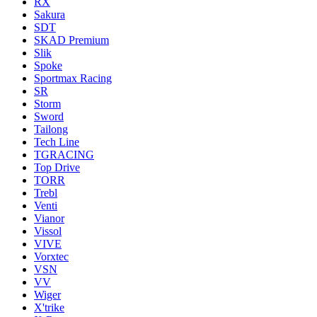
RX
Sakura
SDT
SKAD Premium
Slik
Spoke
Sportmax Racing
SR
Storm
Sword
Tailong
Tech Line
TGRACING
Top Drive
TORR
Trebl
Venti
Vianor
Vissol
VIVE
Vorxtec
VSN
VV
Wiger
X'trike