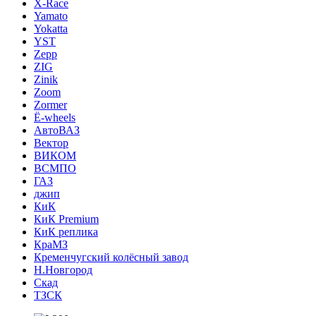
X-Race
Yamato
Yokatta
YST
Zepp
ZIG
Zinik
Zoom
Zormer
Ё-wheels
АвтоВАЗ
Вектор
ВИКОМ
ВСМПО
ГАЗ
джип
КиК
КиК Premium
КиК реплика
КраМЗ
Кременчугский колёсный завод
Н.Новгород
Скад
ТЗСК