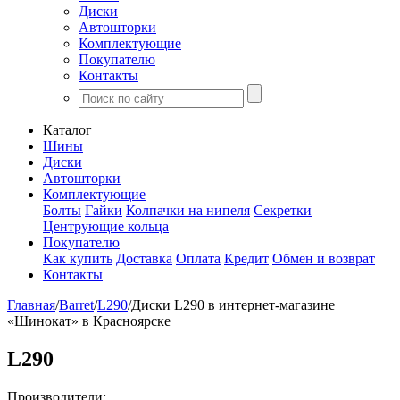
Диски
Автошторки
Комплектующие
Покупателю
Контакты
Каталог
Шины
Диски
Автошторки
Комплектующие
Болты
Гайки
Колпачки на нипеля
Секретки
Центрующие кольца
Покупателю
Как купить
Доставка
Оплата
Кредит
Обмен и возврат
Контакты
Главная
/
Barret
/
L290
/
Диски L290 в интернет-магазине
«Шинокат» в Красноярске
L290
Производители: