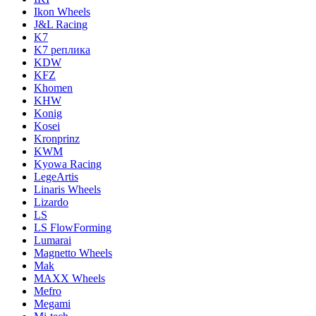
Ikon Wheels
J&L Racing
K7
K7 реплика
KDW
KFZ
Khomen
KHW
Konig
Kosei
Kronprinz
KWM
Kyowa Racing
LegeArtis
Linaris Wheels
Lizardo
LS
LS FlowForming
Lumarai
Magnetto Wheels
Mak
MAXX Wheels
Mefro
Megami