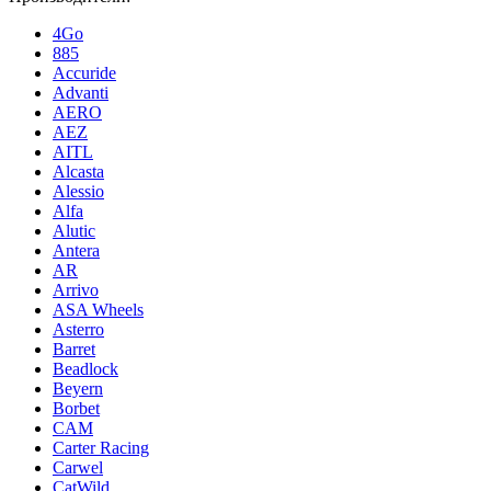
4Go
885
Accuride
Advanti
AERO
AEZ
AITL
Alcasta
Alessio
Alfa
Alutic
Antera
AR
Arrivo
ASA Wheels
Asterro
Barret
Beadlock
Beyern
Borbet
CAM
Carter Racing
Carwel
CatWild