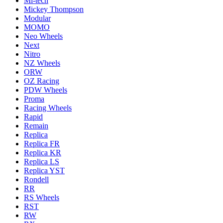
Mi-tech
Mickey Thompson
Modular
MOMO
Neo Wheels
Next
Nitro
NZ Wheels
ORW
OZ Racing
PDW Wheels
Proma
Racing Wheels
Rapid
Remain
Replica
Replica FR
Replica KR
Replica LS
Replica YST
Rondell
RR
RS Wheels
RST
RW