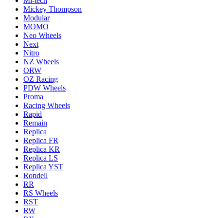
Mi-tech
Mickey Thompson
Modular
MOMO
Neo Wheels
Next
Nitro
NZ Wheels
ORW
OZ Racing
PDW Wheels
Proma
Racing Wheels
Rapid
Remain
Replica
Replica FR
Replica KR
Replica LS
Replica YST
Rondell
RR
RS Wheels
RST
RW