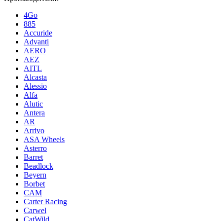
4Go
885
Accuride
Advanti
AERO
AEZ
AITL
Alcasta
Alessio
Alfa
Alutic
Antera
AR
Arrivo
ASA Wheels
Asterro
Barret
Beadlock
Beyern
Borbet
CAM
Carter Racing
Carwel
CatWild