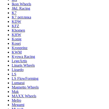
Ikon Wheels
J&L Racing
K7
K7 реплика
KDW
KFZ
Khomen
KHW
Konig
Kosei
Kronprinz
KWM
Kyowa Racing
LegeArtis
Linaris Wheels
Lizardo
LS
LS FlowForming
Lumarai
Magnetto Wheels
Mak
MAXX Wheels
Mefro
Megami