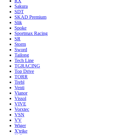
RX
Sakura
SDT
SKAD Premium
Slik
Spoke
Sportmax Racing
SR
Storm
Sword
Tailong
Tech Line
TGRACING
Top Drive
TORR
Trebl
Venti
Vianor
Vissol
VIVE
Vorxtec
VSN
VV
Wiger
X'trike