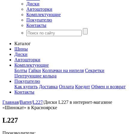
Диски
Автошторки
Комплектующие
Покупателю
Контакты
Каталог
Шины
Диски
Автошторки
Комплектующие
Болты
Гайки
Колпачки на нипеля
Секретки
Центрующие кольца
Покупателю
Как купить
Доставка
Оплата
Кредит
Обмен и возврат
Контакты
Главная
/
Barret
/
L227
/
Диски L227 в интернет-магазине
«Шинокат» в Красноярске
L227
Производители: