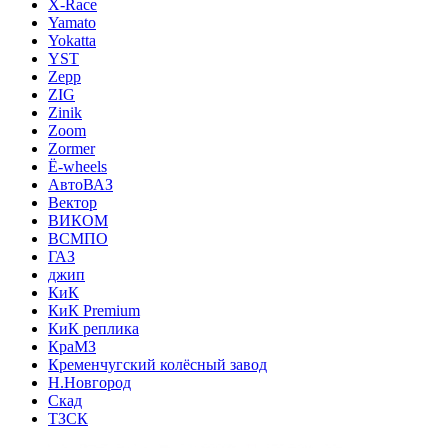
X-Race
Yamato
Yokatta
YST
Zepp
ZIG
Zinik
Zoom
Zormer
Ё-wheels
АвтоВАЗ
Вектор
ВИКОМ
ВСМПО
ГАЗ
джип
КиК
КиК Premium
КиК реплика
КраМЗ
Кременчугский колёсный завод
Н.Новгород
Скад
ТЗСК