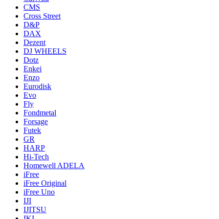
CMS
Cross Street
D&P
DAX
Dezent
DJ WHEELS
Dotz
Enkei
Enzo
Eurodisk
Evo
Fly
Fondmetal
Forsage
Futek
GR
HARP
Hi-Tech
Homewell ADELA
iFree
iFree Original
iFree Uno
IJI
IJITSU
IKI