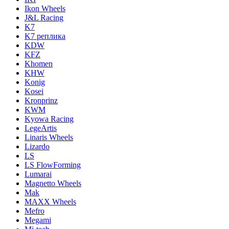
Ikon Wheels
J&L Racing
K7
K7 реплика
KDW
KFZ
Khomen
KHW
Konig
Kosei
Kronprinz
KWM
Kyowa Racing
LegeArtis
Linaris Wheels
Lizardo
LS
LS FlowForming
Lumarai
Magnetto Wheels
Mak
MAXX Wheels
Mefro
Megami