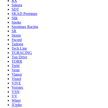
RX
Sakura
SDT
SKAD Premium
Slik
Spoke
Sportmax Racing
SR
Storm
Sword
Tailong
Tech Line
TGRACING
Top Drive
TORR
Trebl
Venti
Vianor
Vissol
VIVE
Vorxtec
VSN
VV
Wiger
X'trike