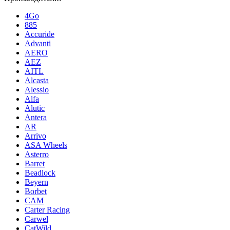
4Go
885
Accuride
Advanti
AERO
AEZ
AITL
Alcasta
Alessio
Alfa
Alutic
Antera
AR
Arrivo
ASA Wheels
Asterro
Barret
Beadlock
Beyern
Borbet
CAM
Carter Racing
Carwel
CatWild