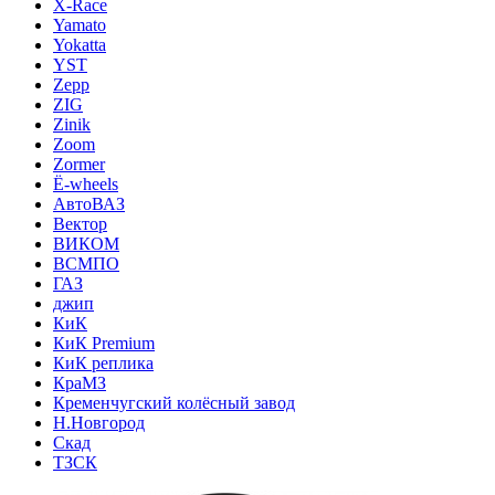
X-Race
Yamato
Yokatta
YST
Zepp
ZIG
Zinik
Zoom
Zormer
Ё-wheels
АвтоВАЗ
Вектор
ВИКОМ
ВСМПО
ГАЗ
джип
КиК
КиК Premium
КиК реплика
КраМЗ
Кременчугский колёсный завод
Н.Новгород
Скад
ТЗСК