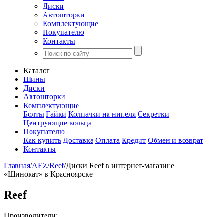
Диски
Автошторки
Комплектующие
Покупателю
Контакты
Каталог
Шины
Диски
Автошторки
Комплектующие
Болты
Гайки
Колпачки на нипеля
Секретки
Центрующие кольца
Покупателю
Как купить
Доставка
Оплата
Кредит
Обмен и возврат
Контакты
Главная
/
AEZ
/
Reef
/
Диски Reef в интернет-магазине
«Шинокат» в Красноярске
Reef
Производители: