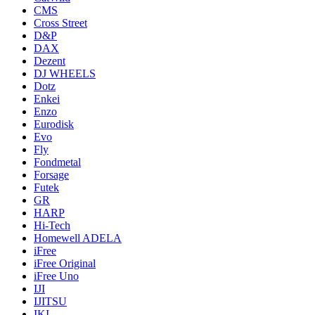
CMS
Cross Street
D&P
DAX
Dezent
DJ WHEELS
Dotz
Enkei
Enzo
Eurodisk
Evo
Fly
Fondmetal
Forsage
Futek
GR
HARP
Hi-Tech
Homewell ADELA
iFree
iFree Original
iFree Uno
IJI
IJITSU
IKI