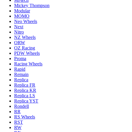
Mi-tech
Mickey Thompson
Modular
MOMO
Neo Wheels
Next
Nitro
NZ Wheels
ORW
OZ Racing
PDW Wheels
Proma
Racing Wheels
Rapid
Remain
Replica
Replica FR
Replica KR
Replica LS
Replica YST
Rondell
RR
RS Wheels
RST
RW