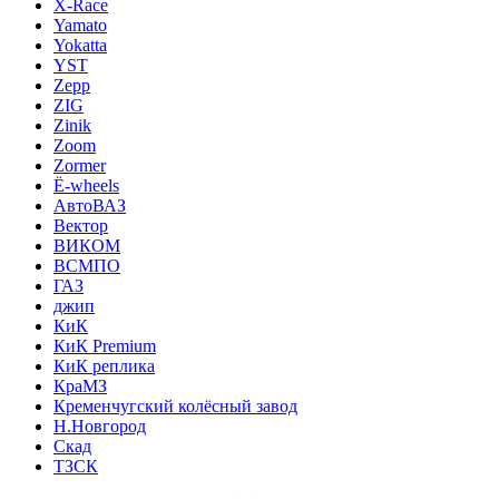
X-Race
Yamato
Yokatta
YST
Zepp
ZIG
Zinik
Zoom
Zormer
Ё-wheels
АвтоВАЗ
Вектор
ВИКОМ
ВСМПО
ГАЗ
джип
КиК
КиК Premium
КиК реплика
КраМЗ
Кременчугский колёсный завод
Н.Новгород
Скад
ТЗСК