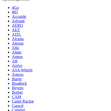
4Go
885
Accuride
Advanti
AERO
AEZ
AITL
Alcasta
Alessio
Alfa
Alutic
Antera
AR
Arrivo
ASA Wheels
Asterro
Barret
Beadlock
Beyern
Borbet
CAM
Carter Racing
Carwel
CatWild