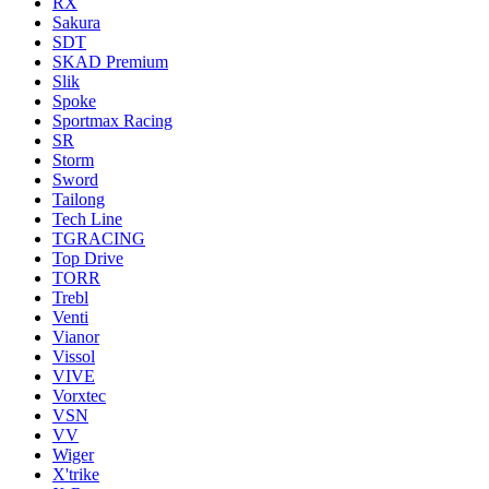
RX
Sakura
SDT
SKAD Premium
Slik
Spoke
Sportmax Racing
SR
Storm
Sword
Tailong
Tech Line
TGRACING
Top Drive
TORR
Trebl
Venti
Vianor
Vissol
VIVE
Vorxtec
VSN
VV
Wiger
X'trike