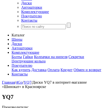
Диски
Автошторки
Комплектующие
Покупателю
Контакты
Каталог
Шины
Диски
Автошторки
Комплектующие
Болты
Гайки
Колпачки на нипеля
Секретки
Центрующие кольца
Покупателю
Как купить
Доставка
Оплата
Кредит
Обмен и возврат
Контакты
Главная
/
4Go
/
YQ7
/
Диски YQ7 в интернет-магазине
«Шинокат» в Красноярске
YQ7
Производители: