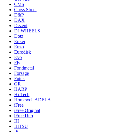
CMS
Cross Street
D&P
DAX
Dezent
DJ WHEELS
Dotz
Enkei
Enzo
Eurodisk
Evo
Fly
Fondmetal
Forsage
Futek
GR
HARP
Hi-Tech
Homewell ADELA
iFree
iFree Original
iFree Uno
IJI
IJITSU
IKI