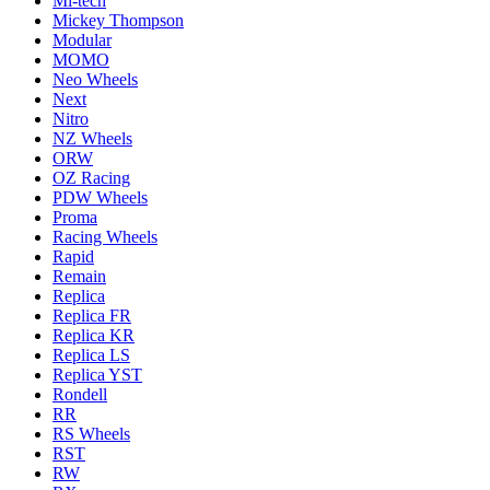
Mi-tech
Mickey Thompson
Modular
MOMO
Neo Wheels
Next
Nitro
NZ Wheels
ORW
OZ Racing
PDW Wheels
Proma
Racing Wheels
Rapid
Remain
Replica
Replica FR
Replica KR
Replica LS
Replica YST
Rondell
RR
RS Wheels
RST
RW