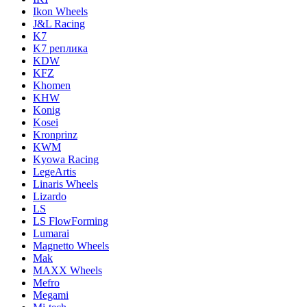
Ikon Wheels
J&L Racing
K7
K7 реплика
KDW
KFZ
Khomen
KHW
Konig
Kosei
Kronprinz
KWM
Kyowa Racing
LegeArtis
Linaris Wheels
Lizardo
LS
LS FlowForming
Lumarai
Magnetto Wheels
Mak
MAXX Wheels
Mefro
Megami