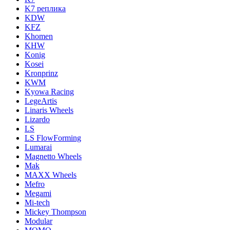
K7 реплика
KDW
KFZ
Khomen
KHW
Konig
Kosei
Kronprinz
KWM
Kyowa Racing
LegeArtis
Linaris Wheels
Lizardo
LS
LS FlowForming
Lumarai
Magnetto Wheels
Mak
MAXX Wheels
Mefro
Megami
Mi-tech
Mickey Thompson
Modular