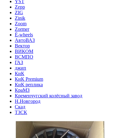
YST
Zepp
ZIG
Zinik
Zoom
Zormer
Ё-wheels
АвтоВАЗ
Вектор
ВИКОМ
ВСМПО
ГАЗ
джип
КиК
КиК Premium
КиК реплика
КраМЗ
Кременчугский колёсный завод
Н.Новгород
Скад
ТЗСК