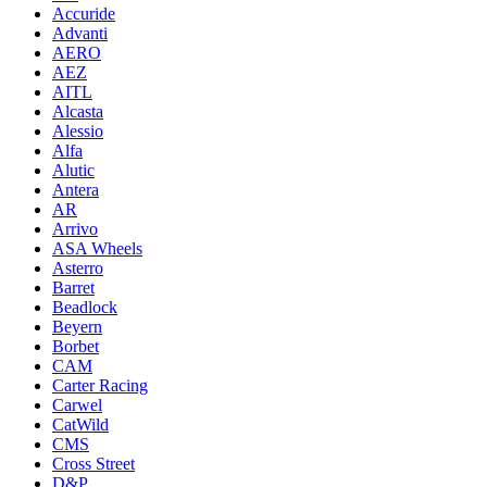
Accuride
Advanti
AERO
AEZ
AITL
Alcasta
Alessio
Alfa
Alutic
Antera
AR
Arrivo
ASA Wheels
Asterro
Barret
Beadlock
Beyern
Borbet
CAM
Carter Racing
Carwel
CatWild
CMS
Cross Street
D&P