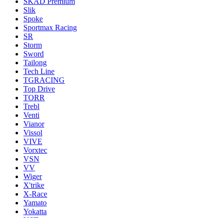
SKAD Premium
Slik
Spoke
Sportmax Racing
SR
Storm
Sword
Tailong
Tech Line
TGRACING
Top Drive
TORR
Trebl
Venti
Vianor
Vissol
VIVE
Vorxtec
VSN
VV
Wiger
X'trike
X-Race
Yamato
Yokatta