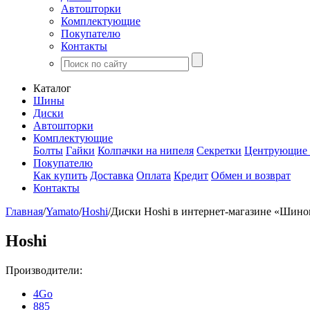
Автошторки
Комплектующие
Покупателю
Контакты
Каталог
Шины
Диски
Автошторки
Комплектующие
Болты
Гайки
Колпачки на нипеля
Секретки
Центрующие 
Покупателю
Как купить
Доставка
Оплата
Кредит
Обмен и возврат
Контакты
Главная
/
Yamato
/
Hoshi
/
Диски Hoshi в интернет-магазине «Шино
Hoshi
Производители:
4Go
885