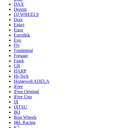
DAX
Dezent
DJ WHEELS
Dotz
Enkei
Enzo
Eurodisk
Evo
Fly
Fondmetal
Forsage
Futek
GR
HARP
Hi-Tech
Homewell ADELA
iFree
iFree Original
iFree Uno
IJI
IJITSU
IKI
Ikon Wheels
J&L Racing
K7