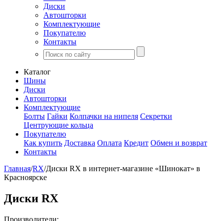
Диски
Автошторки
Комплектующие
Покупателю
Контакты
Каталог
Шины
Диски
Автошторки
Комплектующие
Болты
Гайки
Колпачки на нипеля
Секретки
Центрующие кольца
Покупателю
Как купить
Доставка
Оплата
Кредит
Обмен и возврат
Контакты
Главная
/
RX
/
Диски RX в интернет-магазине «Шинокат» в
Красноярске
Диски RX
Производители: