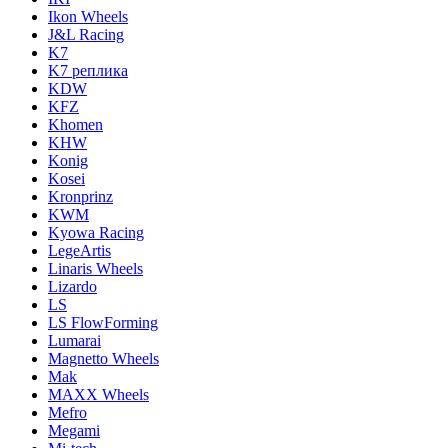
Ikon Wheels
J&L Racing
K7
K7 реплика
KDW
KFZ
Khomen
KHW
Konig
Kosei
Kronprinz
KWM
Kyowa Racing
LegeArtis
Linaris Wheels
Lizardo
LS
LS FlowForming
Lumarai
Magnetto Wheels
Mak
MAXX Wheels
Mefro
Megami