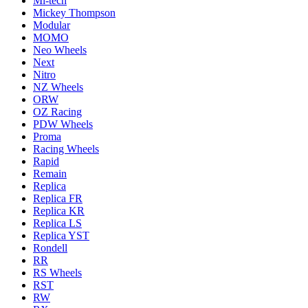
Mi-tech
Mickey Thompson
Modular
MOMO
Neo Wheels
Next
Nitro
NZ Wheels
ORW
OZ Racing
PDW Wheels
Proma
Racing Wheels
Rapid
Remain
Replica
Replica FR
Replica KR
Replica LS
Replica YST
Rondell
RR
RS Wheels
RST
RW