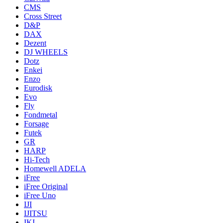
CMS
Cross Street
D&P
DAX
Dezent
DJ WHEELS
Dotz
Enkei
Enzo
Eurodisk
Evo
Fly
Fondmetal
Forsage
Futek
GR
HARP
Hi-Tech
Homewell ADELA
iFree
iFree Original
iFree Uno
IJI
IJITSU
IKI