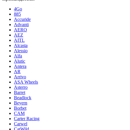
4Go
885
Accuride
Advanti
AERO
AEZ
AITL
Alcasta
Alessio
Alfa
Alutic
Antera
AR
Arrivo
ASA Wheels
Asterro
Barret
Beadlock
Beyern
Borbet
CAM
Carter Racing
Carwel
CatWild