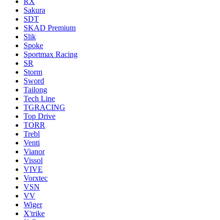
RX
Sakura
SDT
SKAD Premium
Slik
Spoke
Sportmax Racing
SR
Storm
Sword
Tailong
Tech Line
TGRACING
Top Drive
TORR
Trebl
Venti
Vianor
Vissol
VIVE
Vorxtec
VSN
VV
Wiger
X'trike