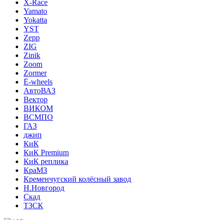
X-Race
Yamato
Yokatta
YST
Zepp
ZIG
Zinik
Zoom
Zormer
Ё-wheels
АвтоВАЗ
Вектор
ВИКОМ
ВСМПО
ГАЗ
джип
КиК
КиК Premium
КиК реплика
КраМЗ
Кременчугский колёсный завод
Н.Новгород
Скад
ТЗСК