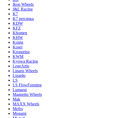
Ikon Wheels
J&L Racing
K7
K7 реплика
KDW
KFZ
Khomen
KHW
Konig
Kosei
Kronprinz
KWM
Kyowa Racing
LegeArtis
Linaris Wheels
Lizardo
LS
LS FlowForming
Lumarai
Magnetto Wheels
Mak
MAXX Wheels
Mefro
Megami