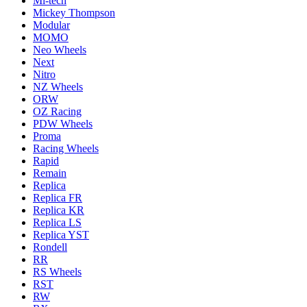
Mi-tech
Mickey Thompson
Modular
MOMO
Neo Wheels
Next
Nitro
NZ Wheels
ORW
OZ Racing
PDW Wheels
Proma
Racing Wheels
Rapid
Remain
Replica
Replica FR
Replica KR
Replica LS
Replica YST
Rondell
RR
RS Wheels
RST
RW