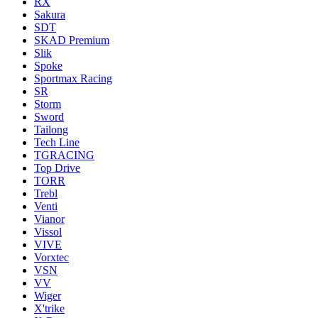
RX
Sakura
SDT
SKAD Premium
Slik
Spoke
Sportmax Racing
SR
Storm
Sword
Tailong
Tech Line
TGRACING
Top Drive
TORR
Trebl
Venti
Vianor
Vissol
VIVE
Vorxtec
VSN
VV
Wiger
X'trike