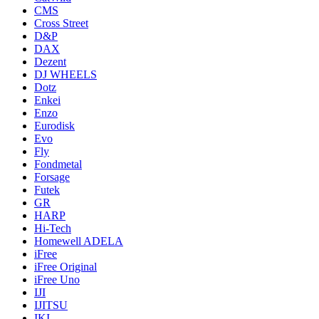
CMS
Cross Street
D&P
DAX
Dezent
DJ WHEELS
Dotz
Enkei
Enzo
Eurodisk
Evo
Fly
Fondmetal
Forsage
Futek
GR
HARP
Hi-Tech
Homewell ADELA
iFree
iFree Original
iFree Uno
IJI
IJITSU
IKI