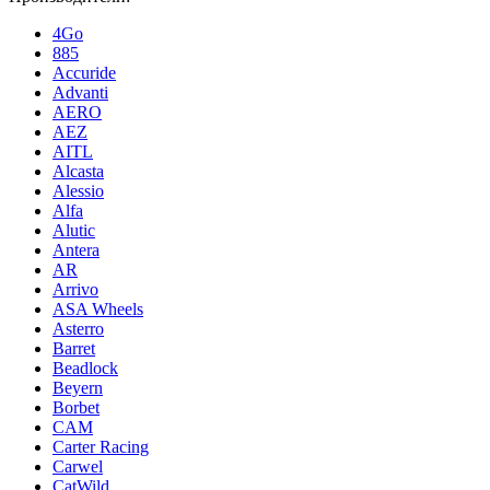
4Go
885
Accuride
Advanti
AERO
AEZ
AITL
Alcasta
Alessio
Alfa
Alutic
Antera
AR
Arrivo
ASA Wheels
Asterro
Barret
Beadlock
Beyern
Borbet
CAM
Carter Racing
Carwel
CatWild