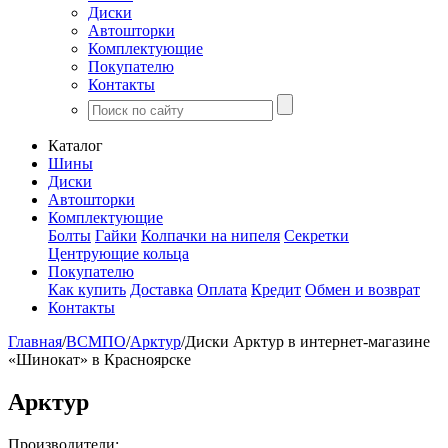
Диски
Автошторки
Комплектующие
Покупателю
Контакты
Каталог
Шины
Диски
Автошторки
Комплектующие
Болты
Гайки
Колпачки на нипеля
Секретки
Центрующие кольца
Покупателю
Как купить
Доставка
Оплата
Кредит
Обмен и возврат
Контакты
Главная
/
ВСМПО
/
Арктур
/
Диски Арктур в интернет-магазине
«Шинокат» в Красноярске
Арктур
Производители: