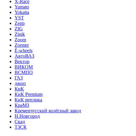
X-Race
Yamato
Yokatta
YST
Zepp
ZIG
Zinik
Zoom
Zormer
Ё-wheels
АвтоВАЗ
Вектор
ВИКОМ
ВСМПО
ГАЗ
джип
КиК
КиК Premium
КиК реплика
КраМЗ
Кременчугский колёсный завод
Н.Новгород
Скад
ТЗСК