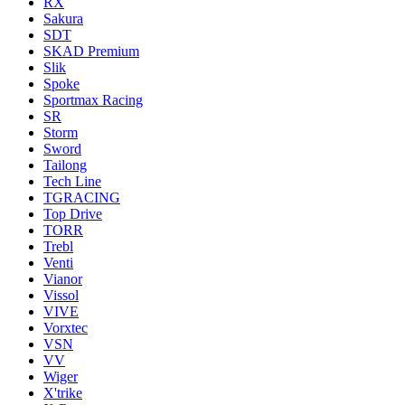
RX
Sakura
SDT
SKAD Premium
Slik
Spoke
Sportmax Racing
SR
Storm
Sword
Tailong
Tech Line
TGRACING
Top Drive
TORR
Trebl
Venti
Vianor
Vissol
VIVE
Vorxtec
VSN
VV
Wiger
X'trike