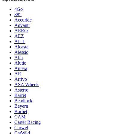
4Go
885
Accuride
Advanti
AERO
AEZ
AITL
Alcasta
Alessio
Alfa
Alutic
Antera
AR
Arrivo
ASA Wheels
Asterro
Barret
Beadlock
Beyern
Borbet
CAM
Carter Racing
Carwel
CatWild