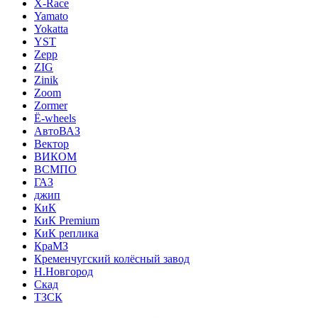
X-Race
Yamato
Yokatta
YST
Zepp
ZIG
Zinik
Zoom
Zormer
Ё-wheels
АвтоВАЗ
Вектор
ВИКОМ
ВСМПО
ГАЗ
джип
КиК
КиК Premium
КиК реплика
КраМЗ
Кременчугский колёсный завод
Н.Новгород
Скад
ТЗСК