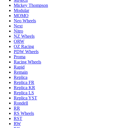
Mi-tech
Mickey Thompson
Modular
MOMO
Neo Wheels
Next
Nitro
NZ Wheels
ORW
OZ Racing
PDW Wheels
Proma
Racing Wheels
Rapid
Remain
Replica
Replica FR
Replica KR
Replica LS
Replica YST
Rondell
RR
RS Wheels
RST
RW