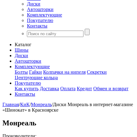
Диски
Автошторки
Комплектующие
Покупателю
Контакты
Каталог
Шины
Диски
Автошторки
Комплектующие
Болты
Гайки
Колпачки на нипеля
Секретки
Центрующие кольца
Покупателю
Как купить
Доставка
Оплата
Кредит
Обмен и возврат
Контакты
Главная
/
КиК
/
Монреаль
/
Диски Монреаль в интернет-магазине
«Шинокат» в Красноярске
Монреаль
Производители: