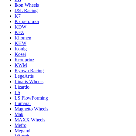
Ikon Wheels
J&L Racing
K7
K7 реплика
KDW
KFZ
Khomen
KHW
Konig
Kosei
Kronprinz
KWM
Kyowa Racing
LegeArtis
Linaris Wheels
Lizardo
LS
LS FlowForming
Lumarai
Magnetto Wheels
Mak
MAXX Wheels
Mefro
Megami