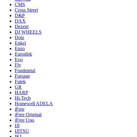
CMS
Cross Street
D&P
DAX
Dezent
DJ WHEELS
Dotz
Enkei
Enzo
Eurodisk
Evo
Fly
Fondmetal
Forsage
Futek
GR
HARP
Hi-Tech
Homewell ADELA
iFree
iFree Original
iFree Uno
IJI
IJITSU
IKI