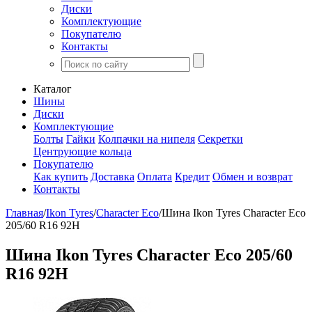
Диски
Комплектующие
Покупателю
Контакты
Каталог
Шины
Диски
Комплектующие
Болты
Гайки
Колпачки на нипеля
Секретки
Центрующие кольца
Покупателю
Как купить
Доставка
Оплата
Кредит
Обмен и возврат
Контакты
Главная
/
Ikon Tyres
/
Character Eco
/
Шина Ikon Tyres Character Eco
205/60 R16 92H
Шина Ikon Tyres Character Eco 205/60
R16 92H