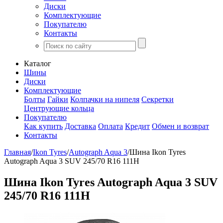
Диски
Комплектующие
Покупателю
Контакты
Каталог
Шины
Диски
Комплектующие
Болты
Гайки
Колпачки на нипеля
Секретки
Центрующие кольца
Покупателю
Как купить
Доставка
Оплата
Кредит
Обмен и возврат
Контакты
Главная
/
Ikon Tyres
/
Autograph Aqua 3
/
Шина Ikon Tyres
Autograph Aqua 3 SUV 245/70 R16 111H
Шина Ikon Tyres Autograph Aqua 3 SUV
245/70 R16 111H