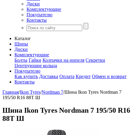
Диски
Комплектующие
Покупателю
Контакты
Каталог
Шины
Диски
Комплектующие
Болты
Гайки
Колпачки на нипеля
Секретки
Центрующие кольца
Покупателю
Как купить
Доставка
Оплата
Кредит
Обмен и возврат
Контакты
Главная
/
Ikon Tyres
/
Nordman 7
/
Шина Ikon Tyres Nordman 7
195/50 R16 88T Ш
Шина Ikon Tyres Nordman 7 195/50 R16
88T Ш