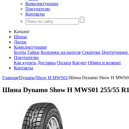
Комплектующие
Покупателю
Контакты
Каталог
Шины
Диски
Комплектующие
Болты
Гайки
Колпачки на нипеля
Секретки
Центрующие 
Покупателю
Как купить
Доставка
Оплата
Кредит
Обмен и возврат
Контакты
Главная
/
Dynamo
/
Show H MWS01
/
Шина Dynamo Show H MWS01
Шина Dynamo Show H MWS01 255/55 R