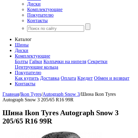
Диски
Комплектующие
Покупателю
Контакты
Каталог
Шины
Диски
Комплектующие
Болты
Гайки
Колпачки на нипеля
Секретки
Центрующие кольца
Покупателю
Как купить
Доставка
Оплата
Кредит
Обмен и возврат
Контакты
Главная
/
Ikon Tyres
/
Autograph Snow 3
/
Шина Ikon Tyres
Autograph Snow 3 205/65 R16 99R
Шина Ikon Tyres Autograph Snow 3
205/65 R16 99R