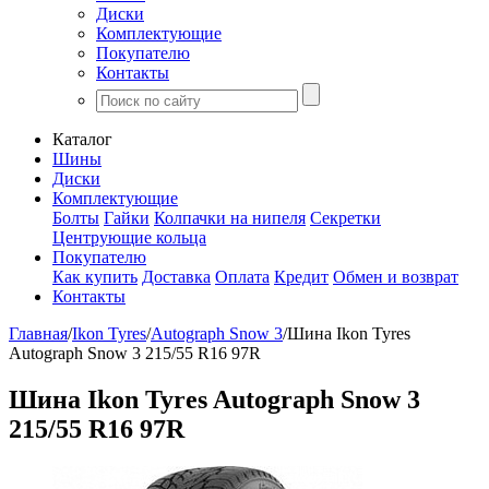
Диски
Комплектующие
Покупателю
Контакты
Каталог
Шины
Диски
Комплектующие
Болты
Гайки
Колпачки на нипеля
Секретки
Центрующие кольца
Покупателю
Как купить
Доставка
Оплата
Кредит
Обмен и возврат
Контакты
Главная
/
Ikon Tyres
/
Autograph Snow 3
/
Шина Ikon Tyres
Autograph Snow 3 215/55 R16 97R
Шина Ikon Tyres Autograph Snow 3
215/55 R16 97R