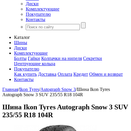
Диски
Комплектующие
Покупателю
Контакты
Каталог
Шины
Диски
Комплектующие
Болты
Гайки
Колпачки на нипеля
Секретки
Центрующие кольца
Покупателю
Как купить
Доставка
Оплата
Кредит
Обмен и возврат
Контакты
Главная
/
Ikon Tyres
/
Autograph Snow 3
/
Шина Ikon Tyres
Autograph Snow 3 SUV 235/55 R18 104R
Шина Ikon Tyres Autograph Snow 3 SUV
235/55 R18 104R