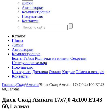
Диски
Автошторки
Комплектующие
Покупателю
Контакты
Каталог
Шины
Диски
Автошторки
Комплектующие
Болты
Гайки
Колпачки на нипеля
Секретки
Центрующие кольца
Покупателю
Как купить
Доставка
Оплата
Кредит
Обмен и возврат
Контакты
Главная
/
Скад
/
Амиата
/
Диск Скад Амиата 17x7,0 4x100 ET43
60,1 алмаз
Диск Скад Амиата 17x7,0 4x100 ET43
60,1 алмаз