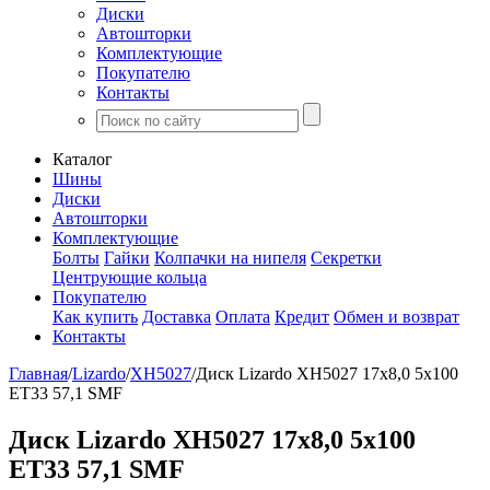
Диски
Автошторки
Комплектующие
Покупателю
Контакты
Каталог
Шины
Диски
Автошторки
Комплектующие
Болты
Гайки
Колпачки на нипеля
Секретки
Центрующие кольца
Покупателю
Как купить
Доставка
Оплата
Кредит
Обмен и возврат
Контакты
Главная
/
Lizardo
/
XH5027
/
Диск Lizardo XH5027 17x8,0 5x100
ET33 57,1 SMF
Диск Lizardo XH5027 17x8,0 5x100
ET33 57,1 SMF