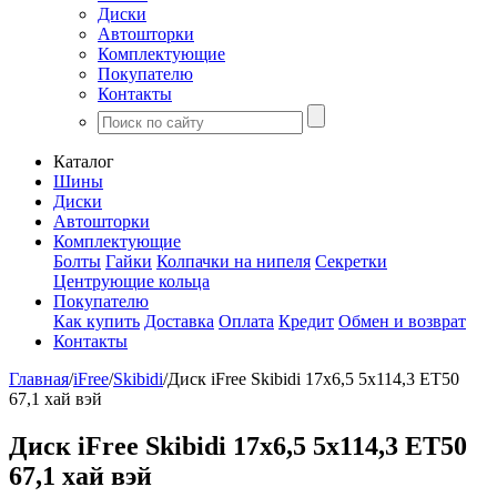
Диски
Автошторки
Комплектующие
Покупателю
Контакты
Каталог
Шины
Диски
Автошторки
Комплектующие
Болты
Гайки
Колпачки на нипеля
Секретки
Центрующие кольца
Покупателю
Как купить
Доставка
Оплата
Кредит
Обмен и возврат
Контакты
Главная
/
iFree
/
Skibidi
/
Диск iFree Skibidi 17x6,5 5x114,3 ET50
67,1 хай вэй
Диск iFree Skibidi 17x6,5 5x114,3 ET50
67,1 хай вэй