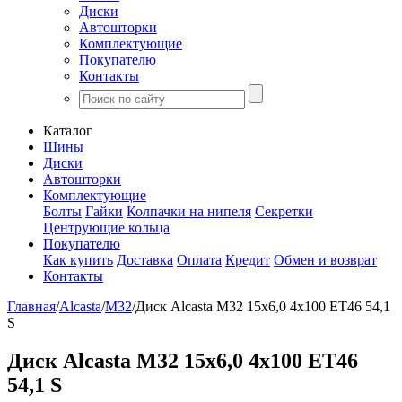
Диски
Автошторки
Комплектующие
Покупателю
Контакты
Каталог
Шины
Диски
Автошторки
Комплектующие
Болты
Гайки
Колпачки на нипеля
Секретки
Центрующие кольца
Покупателю
Как купить
Доставка
Оплата
Кредит
Обмен и возврат
Контакты
Главная
/
Alcasta
/
M32
/
Диск Alcasta M32 15x6,0 4x100 ET46 54,1
S
Диск Alcasta M32 15x6,0 4x100 ET46
54,1 S