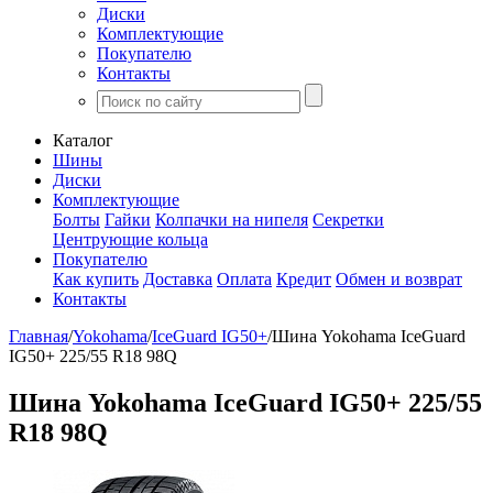
Диски
Комплектующие
Покупателю
Контакты
Каталог
Шины
Диски
Комплектующие
Болты
Гайки
Колпачки на нипеля
Секретки
Центрующие кольца
Покупателю
Как купить
Доставка
Оплата
Кредит
Обмен и возврат
Контакты
Главная
/
Yokohama
/
IceGuard IG50+
/
Шина Yokohama IceGuard
IG50+ 225/55 R18 98Q
Шина Yokohama IceGuard IG50+ 225/55
R18 98Q