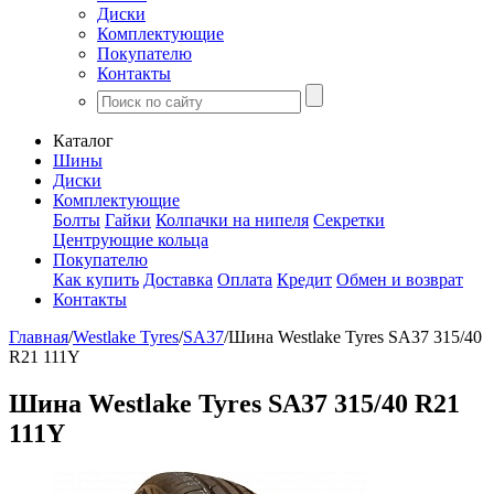
Диски
Комплектующие
Покупателю
Контакты
Каталог
Шины
Диски
Комплектующие
Болты
Гайки
Колпачки на нипеля
Секретки
Центрующие кольца
Покупателю
Как купить
Доставка
Оплата
Кредит
Обмен и возврат
Контакты
Главная
/
Westlake Tyres
/
SA37
/
Шина Westlake Tyres SA37 315/40
R21 111Y
Шина Westlake Tyres SA37 315/40 R21
111Y