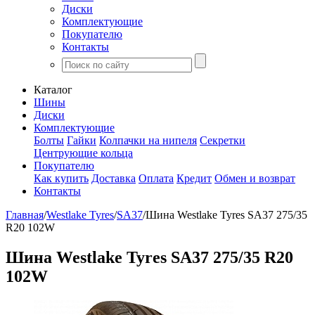
Диски
Комплектующие
Покупателю
Контакты
Каталог
Шины
Диски
Комплектующие
Болты
Гайки
Колпачки на нипеля
Секретки
Центрующие кольца
Покупателю
Как купить
Доставка
Оплата
Кредит
Обмен и возврат
Контакты
Главная
/
Westlake Tyres
/
SA37
/
Шина Westlake Tyres SA37 275/35
R20 102W
Шина Westlake Tyres SA37 275/35 R20
102W