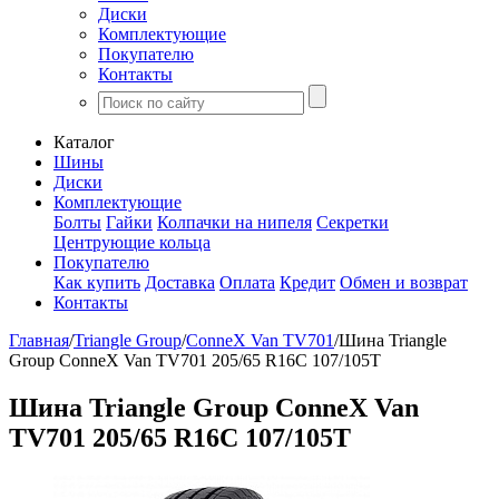
Диски
Комплектующие
Покупателю
Контакты
Каталог
Шины
Диски
Комплектующие
Болты
Гайки
Колпачки на нипеля
Секретки
Центрующие кольца
Покупателю
Как купить
Доставка
Оплата
Кредит
Обмен и возврат
Контакты
Главная
/
Triangle Group
/
ConneX Van TV701
/
Шина Triangle
Group ConneX Van TV701 205/65 R16C 107/105T
Шина Triangle Group ConneX Van
TV701 205/65 R16C 107/105T