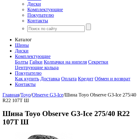
Диски
Комплектующие
Покупателю
Контакты
Каталог
Шины
Диски
Комплектующие
Болты
Гайки
Колпачки на нипеля
Секретки
Центрующие кольца
Покупателю
Как купить
Доставка
Оплата
Кредит
Обмен и возврат
Контакты
Главная
/
Toyo
/
Observe G3-Ice
/
Шина Toyo Observe G3-Ice 275/40
R22 107T Ш
Шина Toyo Observe G3-Ice 275/40 R22
107T Ш