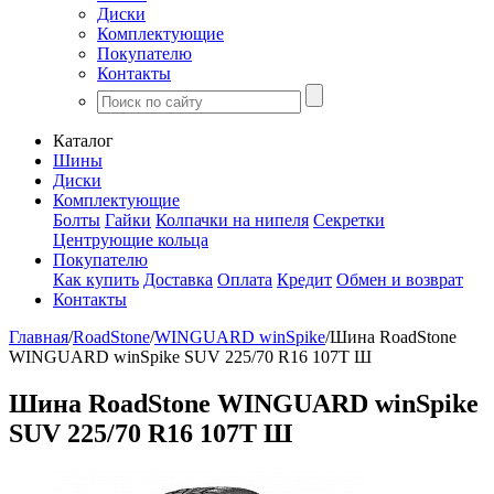
Диски
Комплектующие
Покупателю
Контакты
Каталог
Шины
Диски
Комплектующие
Болты
Гайки
Колпачки на нипеля
Секретки
Центрующие кольца
Покупателю
Как купить
Доставка
Оплата
Кредит
Обмен и возврат
Контакты
Главная
/
RoadStone
/
WINGUARD winSpike
/
Шина RoadStone
WINGUARD winSpike SUV 225/70 R16 107T Ш
Шина RoadStone WINGUARD winSpike
SUV 225/70 R16 107T Ш