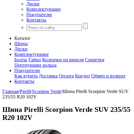
Диски
Комплектующие
Покупателю
Контакты
Каталог
Шины
Диски
Комплектующие
Болты
Гайки
Колпачки на нипеля
Секретки
Центрующие кольца
Покупателю
Как купить
Доставка
Оплата
Кредит
Обмен и возврат
Контакты
Главная
/
Pirelli
/
Scorpion Verde
/
Шина Pirelli Scorpion Verde SUV
235/55 R20 102V
Шина Pirelli Scorpion Verde SUV 235/55
R20 102V