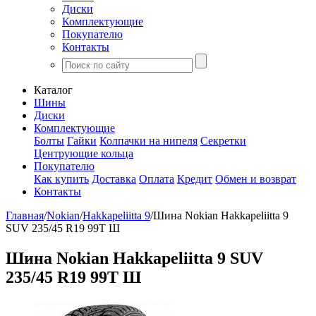
Диски
Комплектующие
Покупателю
Контакты
Каталог
Шины
Диски
Комплектующие
Болты
Гайки
Колпачки на нипеля
Секретки
Центрующие кольца
Покупателю
Как купить
Доставка
Оплата
Кредит
Обмен и возврат
Контакты
Главная
/
Nokian
/
Hakkapeliitta 9
/
Шина Nokian Hakkapeliitta 9
SUV 235/45 R19 99T Ш
Шина Nokian Hakkapeliitta 9 SUV
235/45 R19 99T Ш