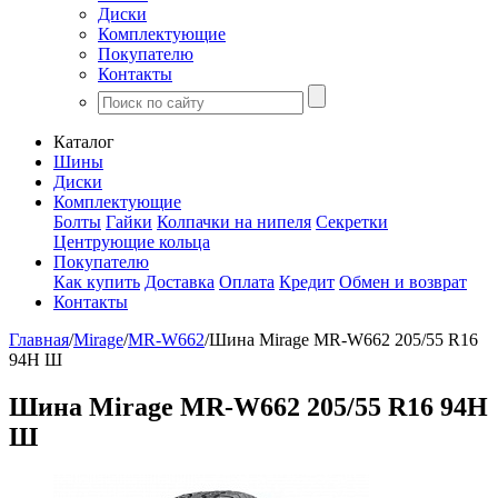
Диски
Комплектующие
Покупателю
Контакты
Каталог
Шины
Диски
Комплектующие
Болты
Гайки
Колпачки на нипеля
Секретки
Центрующие кольца
Покупателю
Как купить
Доставка
Оплата
Кредит
Обмен и возврат
Контакты
Главная
/
Mirage
/
MR-W662
/
Шина Mirage MR-W662 205/55 R16
94H Ш
Шина Mirage MR-W662 205/55 R16 94H
Ш