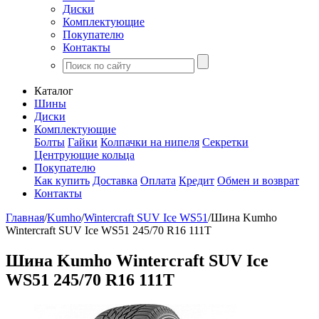
Диски
Комплектующие
Покупателю
Контакты
Каталог
Шины
Диски
Комплектующие
Болты
Гайки
Колпачки на нипеля
Секретки
Центрующие кольца
Покупателю
Как купить
Доставка
Оплата
Кредит
Обмен и возврат
Контакты
Главная
/
Kumho
/
Wintercraft SUV Ice WS51
/
Шина Kumho
Wintercraft SUV Ice WS51 245/70 R16 111T
Шина Kumho Wintercraft SUV Ice
WS51 245/70 R16 111T