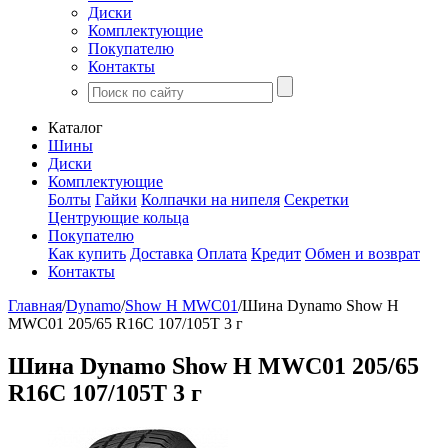
Диски
Комплектующие
Покупателю
Контакты
Каталог
Шины
Диски
Комплектующие
Болты
Гайки
Колпачки на нипеля
Секретки
Центрующие кольца
Покупателю
Как купить
Доставка
Оплата
Кредит
Обмен и возврат
Контакты
Главная
/
Dynamo
/
Show H MWC01
/
Шина Dynamo Show H
MWC01 205/65 R16C 107/105T 3 г
Шина Dynamo Show H MWC01 205/65
R16C 107/105T 3 г