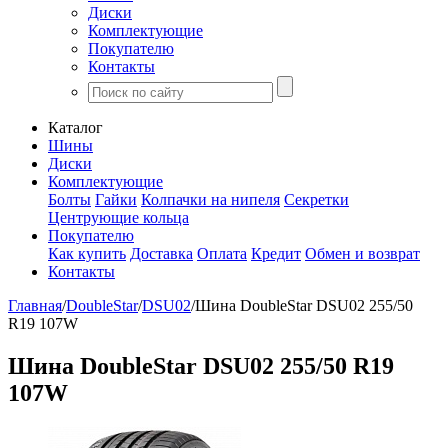
Диски
Комплектующие
Покупателю
Контакты
Каталог
Шины
Диски
Комплектующие
Болты
Гайки
Колпачки на нипеля
Секретки
Центрующие кольца
Покупателю
Как купить
Доставка
Оплата
Кредит
Обмен и возврат
Контакты
Главная
/
DoubleStar
/
DSU02
/
Шина DoubleStar DSU02 255/50
R19 107W
Шина DoubleStar DSU02 255/50 R19
107W