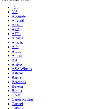
4Go
885
Accuride
Advanti
AERO
AEZ
AITL
Alcasta
Alessio
Alfa
Alutic
Antera
AR
Arrivo
ASA Wheels
Asterro
Barret
Beadlock
Beyern
Borbet
CAM
Carter Racing
Carwel
CatWild