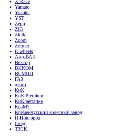
X-Race
Yamato
Yokatta
YST
Zepp
ZIG
Zinik
Zoom
Zormer
Ё-wheels
АвтоВАЗ
Вектор
ВИКОМ
ВСМПО
ГАЗ
джип
КиК
КиК Premium
КиК реплика
КраМЗ
Кременчугский колёсный завод
Н.Новгород
Скад
ТЗСК