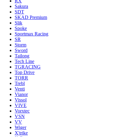
RX
Sakura
SDT
SKAD Premium
Slik
Spoke
Sportmax Racing
SR
Storm
Sword
Tailong
Tech Line
TGRACING
Top Drive
TORR
Trebl
Venti
Vianor
Vissol
VIVE
Vorxtec
VSN
VV
Wiger
X'trike