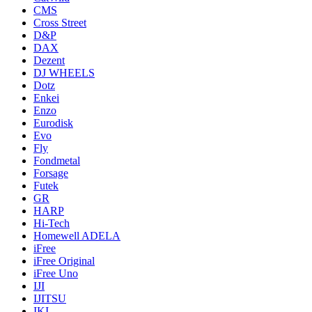
CMS
Cross Street
D&P
DAX
Dezent
DJ WHEELS
Dotz
Enkei
Enzo
Eurodisk
Evo
Fly
Fondmetal
Forsage
Futek
GR
HARP
Hi-Tech
Homewell ADELA
iFree
iFree Original
iFree Uno
IJI
IJITSU
IKI