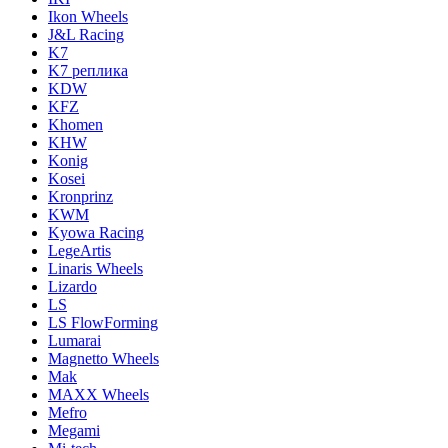
Ikon Wheels
J&L Racing
K7
K7 реплика
KDW
KFZ
Khomen
KHW
Konig
Kosei
Kronprinz
KWM
Kyowa Racing
LegeArtis
Linaris Wheels
Lizardo
LS
LS FlowForming
Lumarai
Magnetto Wheels
Mak
MAXX Wheels
Mefro
Megami