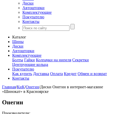
Диски
Автошторки
Комплектующие
Покупателю
Контакты
Каталог
Шины
Диски
Автошторки
Комплектующие
Болты
Гайки
Колпачки на нипеля
Секретки
Центрующие кольца
Покупателю
Как купить
Доставка
Оплата
Кредит
Обмен и возврат
Контакты
Главная
/
КиК
/
Онегин
/
Диски Онегин в интернет-магазине
«Шинокат» в Красноярске
Онегин
Производители: